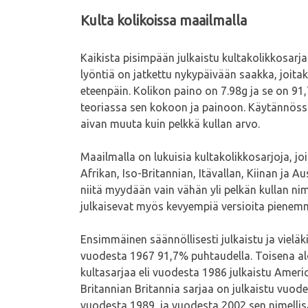
Kulta kolikoissa maailmalla
Kaikista pisimpään julkaistu kultakolikkosarja
lyöntiä on jatkettu nykypäivään saakka, joit
eteenpäin. Kolikon paino on 7.98g ja se on 91,
teoriassa sen kokoon ja painoon. Käytännössä 
aivan muuta kuin pelkkä kullan arvo.
Maailmalla on lukuisia kultakolikkosarjoja, joi
Afrikan, Iso-Britannian, Itävallan, Kiinan ja A
niitä myydään vain vähän yli pelkän kullan ni
julkaisevat myös kevyempiä versioita pienemmi
Ensimmäinen säännöllisesti julkaistu ja vieläki
vuodesta 1967 91,7% puhtaudella. Toisena alo
kultasarjaa eli vuodesta 1986 julkaistu Americ
Britannian Britannia sarjaa on julkaistu vuod
vuodesta 1989, ja vuodesta 2002 sen nimellis