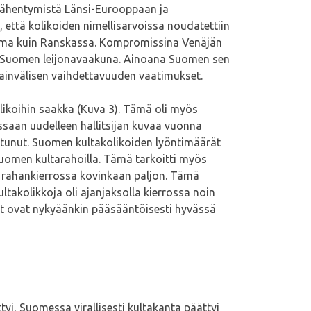
 lähentymistä Länsi-Eurooppaan ja
 että kolikoiden nimellisarvoissa noudatettiin
 sama kuin Ranskassa. Kompromissina Venäjän
än Suomen leijonavaakuna. Ainoana Suomen sen
sainvälisen vaihdettavuuden vaatimukset.
likoihin saakka (Kuva 3). Tämä oli myös
ssaan uudelleen hallitsijan kuvaa vuonna
ntunut. Suomen kultakolikoiden lyöntimäärät
uomen kultarahoilla. Tämä tarkoitti myös
a rahankierrossa kovinkaan paljon. Tämä
ultakolikkoja oli ajanjaksolla kierrossa noin
kot ovat nykyäänkin pääsääntöisesti hyvässä
i, Suomessa virallisesti kultakanta päättyi