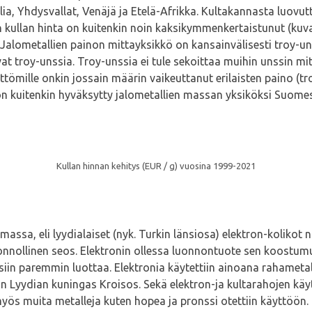
ia, Yhdysvallat, Venäjä ja Etelä-Afrikka. Kultakannasta luovut
en kullan hinta on kuitenkin noin kaksikymmenkertaistunut (kuv
 Jalometallien painon mittayksikkö on kansainvälisesti troy-u
 troy-unssia. Troy-unssia ei tule sekoittaa muihin unssin mittoi
ömille onkin jossain määrin vaikeuttanut erilaisten paino (troy
 on kuitenkin hyväksytty jalometallien massan yksiköksi Suom
Kullan hinnan kehitys (EUR / g) vuosina 1999-2021
ssa, eli lyydialaiset (nyk. Turkin länsiosa) elektron-kolikot no
nollinen seos. Elektronin ollessa luonnontuote sen koostumus 
taisiin paremmin luottaa. Elektronia käytettiin ainoana rahamet
aan Lyydian kuningas Kroisos. Sekä elektron-ja kultarahojen käyt
myös muita metalleja kuten hopea ja pronssi otettiin käyttöön.