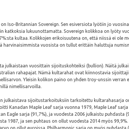
 on Iso-Britannian Sovereign. Sen esiversiota lyötiin jo vuosin
akin katkoksia lukuunottamatta. Sovereign kolikkoa on lyöty v
7%:sta kultaa. Kolikkojen erikoisuutena on, että niissä ei ole 
harvinaisimmista vuosista on tullut erittäin haluttuja numisma
ta julkaistaan vuosittain sijoituskohteiksi (bullion). Näitä julk
ustralian rahapajat. Nämä kultarahat ovat kiinnostavia sijoittaj
mellisarvon. Yleisin kolikon paino on yhden troy-unssin verr
llä nimellisarvoilla.
n julkaistava sijoitustarkoituksiin tarkoitettu kultarahasarja o
itti Kanadan Maple Leaf sarja vuonna 1979, Maple Leaf sarja 
an Eagle sarja (91,7%), ja vuodesta 2006 julkaistu puhdasta (9
esta 1987, ja sen puhtaus on ollut vuodesta 2014 myös 99,9%. 
arvo on ollut euroissa. Philharmonic sarja on myös puhdasta (