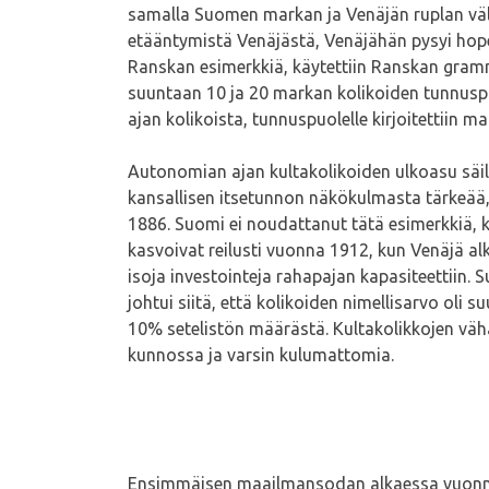
samalla Suomen markan ja Venäjän ruplan väli
etääntymistä Venäjästä, Venäjähän pysyi hopea
Ranskan esimerkkiä, käytettiin Ranskan gram
suuntaan 10 ja 20 markan kolikoiden tunnusp
ajan kolikoista, tunnuspuolelle kirjoitettiin
Autonomian ajan kultakolikoiden ulkoasu säil
kansallisen itsetunnon näkökulmasta tärkeää, 
1886. Suomi ei noudattanut tätä esimerkkiä, 
kasvoivat reilusti vuonna 1912, kun Venäjä 
isoja investointeja rahapajan kapasiteettiin
johtui siitä, että kolikoiden nimellisarvo oli 
10% setelistön määrästä. Kultakolikkojen vähä
kunnossa ja varsin kulumattomia.
Ensimmäisen maailmansodan alkaessa vuonna 19