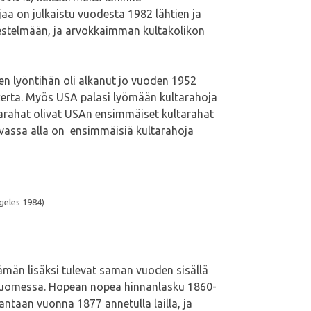
jaa on julkaistu vuodesta 1982 lähtien ja
jestelmään, ja arvokkaimman kultakolikon
n lyöntihän oli alkanut jo vuoden 1952
 kerta. Myös USA palasi lyömään kultarahoja
tarahat olivat USAn ensimmäiset kultarahat
Kuvassa alla on ensimmäisiä kultarahoja
geles 1984)
ämän lisäksi tulevat saman vuoden sisällä
n Suomessa. Hopean nopea hinnanlasku 1860-
antaan vuonna 1877 annetulla lailla, ja