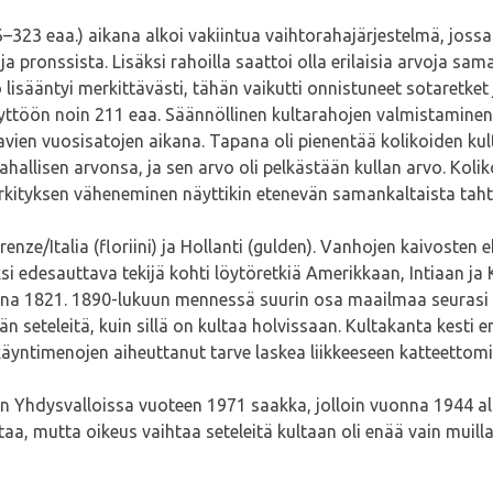
23 eaa.) aikana alkoi vakiintua vaihtorahajärjestelmä, jossa 
 pronssista. Lisäksi rahoilla saattoi olla erilaisia arvoja sama
lisääntyi merkittävästi, tähän vaikutti onnistuneet sotaretket
käyttöön noin 211 eaa. Säännöllinen kultarahojen valmistamine
avien vuosisatojen aikana. Tapana oli pienentää kolikoiden ku
ahallisen arvonsa, ja sen arvo oli pelkästään kullan arvo. Kolik
n merkityksen väheneminen näyttikin etenevän samankaltaista 
enze/Italia (floriini) ja Hollanti (gulden). Vanhojen kaivosten
yksi edesauttava tekijä kohti löytöretkiä Amerikkaan, Intiaan
nna 1821. 1890-lukuun mennessä suurin osa maailmaa seurasi p
n seteleitä, kuin sillä on kultaa holvissaan. Kultakanta kest
äyntimenojen aiheuttanut tarve laskea liikkeeseen katteettomia
tiin Yhdysvalloissa vuoteen 1971 saakka, jolloin vuonna 1944 
aa, mutta oikeus vaihtaa seteleitä kultaan oli enää vain muilla 