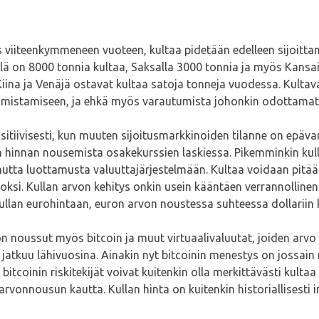
es viiteenkymmeneen vuoteen, kultaa pidetään edelleen sijoitt
lä on 8000 tonnia kultaa, Saksalla 3000 tonnia ja myös Kansain
ina ja Venäjä ostavat kultaa satoja tonneja vuodessa. Kultava
 omistamiseen, ja ehkä myös varautumista johonkin odottama
sitiivisesti, kun muuten sijoitusmarkkinoiden tilanne on epäva
 hinnan nousemista osakekurssien laskiessa. Pikemminkin kulla
nutta luottamusta valuuttajärjestelmään. Kultaa voidaan pitää
oksi. Kullan arvon kehitys onkin usein kääntäen verrannollinen
lan eurohintaan, euron arvon noustessa suhteessa dollariin ku
 noussut myös bitcoin ja muut virtuaalivaluutat, joiden arvo
 jatkuu lähivuosina. Ainakin nyt bitcoinin menestys on jossain 
itcoinin riskitekijät voivat kuitenkin olla merkittävästi kulta
arvonnousun kautta. Kullan hinta on kuitenkin historiallisesti 