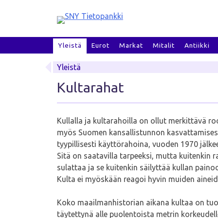
Skip
to
content
Yleistä
Eurot
Markat
Mitalit
Antiikki
Yleistä
Kultarahat
Kullalla ja kultarahoilla on ollut merkittävä 
myös Suomen kansallistunnon kasvattamisessa 
tyypillisesti käyttörahoina, vuoden 1970 jälkeen
Sitä on saatavilla tarpeeksi, mutta kuitenkin 
sulattaa ja se kuitenkin säilyttää kullan pa
Kulta ei myöskään reagoi hyvin muiden aineide
Koko maailmanhistorian aikana kultaa on tuotet
täytettynä alle puolentoista metrin korkeudel