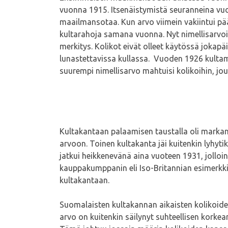
vuonna 1915. Itsenäistymistä seuranneina vu
maailmansotaa. Kun arvo viimein vakiintui pä
kultarahoja samana vuonna. Nyt nimellisarvoina
merkitys. Kolikot eivät olleet käytössä joka
lunastettavissa kullassa. Vuoden 1926 kultama
suurempi nimellisarvo mahtuisi kolikoihin, jou
Kultakantaan palaamisen taustalla oli marka
arvoon. Toinen kultakanta jäi kuitenkin lyhyt
jatkui heikkenevänä aina vuoteen 1931, jolloin
kauppakumppanin eli Iso-Britannian esimerkki
kultakantaan.
Suomalaisten kultakannan aikaisten kolikoiden 
arvo on kuitenkin säilynyt suhteellisen kork