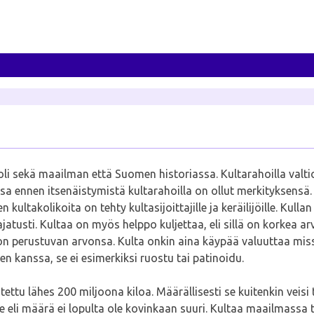
rooli sekä maailman että Suomen historiassa. Kultarahoilla valt
ennen itsenäistymistä kultarahoilla on ollut merkityksensä. 
 kultakolikoita on tehty kultasijoittajille ja keräilijöille. Kul
rajatusti. Kultaa on myös helppo kuljettaa, eli sillä on korkea 
inoon perustuvan arvonsa. Kulta onkin aina käypää valuuttaa m
n kanssa, se ei esimerkiksi ruostu tai patinoidu.
tu lähes 200 miljoona kiloa. Määrällisesti se kuitenkin veisi t
le eli määrä ei lopulta ole kovinkaan suuri. Kultaa maailmassa