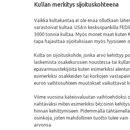
Kullan merkitys sijoituskohteena
Vaikka kultakantaa ei ole enää ollutkaan läh
varastoivat kultaa. USA:n keskuspankilla FEDil
3000 tonnia kultaa. Myös monet maat kuten Ki
tapa hajauttaa sijoituksiaan myös fyysiseen
Kulta on sijoituskohde, jonka arvo kehittyy po
laskemista osakekurssien noustessa tai kullan
epävarmuustekijöitä kuten esimerkiksi alentu
esimerkiksi osakkeiden tai korkojen vastapain
euron vaihtosuhteen muutokset vaikuttavat kul
Viime vuosina käteisvaluutan vaihtoehdoksi on
nähtäväksi miten esimerkiksi bitcoinin kehitys
hinnan kehittymiseen. Pidemmällä tähtäimellä b
osinkoja, joten mahdollinen tuotto tulee vain 
arvonsa.