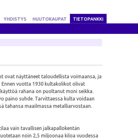
YHDISTYS
HUUTOKAUPAT
TIETOPANKKI
iot ovat näyttäneet taloudellista voimaansa, ja
Ennen vuotta 1930 kultakolikot olivat
lan käyttöä rahana on puoltanut moni seikka.
arvo paino suhde. Tarvittaessa kulta voidaan
issä tahansa maailmassa metalliarvostaan.
ilaa vain tavallisen jalkapallokentän
 tuotetaan noin 2,5 miljoonaa kiloa vuodessa