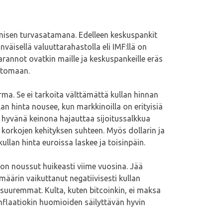
amisen turvasatamana. Edelleen keskuspankit
väisellä valuuttarahastolla eli IMF:llä on
rannot ovatkin maille ja keskuspankeille eräs
ttomaan.
rma. Se ei tarkoita välttämättä kullan hinnan
n hinta nousee, kun markkinoilla on erityisiä
 hyvänä keinona hajauttaa sijoitussalkkua
 korkojen kehityksen suhteen. Myös dollarin ja
llan hinta euroissa laskee ja toisinpäin.
 on noussut huikeasti viime vuosina. Jää
määrin vaikuttanut negatiivisesti kullan
a suuremmat. Kulta, kuten bitcoinkin, ei maksa
inflaatiokin huomioiden säilyttävän hyvin