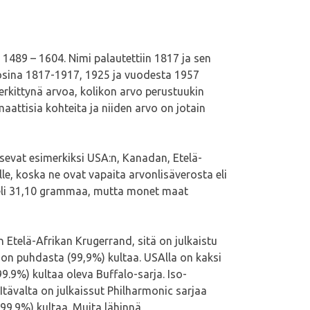
a 1489 – 1604. Nimi palautettiin 1817 ja sen
uosina 1817-1917, 1925 ja vuodesta 1957
merkittynä arvoa, kolikon arvo perustuukin
attisia kohteita ja niiden arvo on jotain
aisevat esimerkiksi USA:n, Kanadan, Etelä-
ille, koska ne ovat vapaita arvonlisäverosta eli
an eli 31,10 grammaa, mutta monet maat
n Etelä-Afrikan Krugerrand, sitä on julkaistu
on puhdasta (99,9%) kultaa. USAlla on kaksi
9.9%) kultaa oleva Buffalo-sarja. Iso-
Itävalta on julkaissut Philharmonic sarjaa
99.9%) kultaa. Muita lähinnä