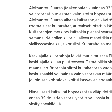
Aleksanteri Suuren (Makedonian kuningas 336–3
vaihtorahat puolestaan valmistettu hopeasta ja
Aleksanteri Suuren aikana kultarahojen käyttö 
roomalaiset kultarahat, aureukset, otettiin 
Kultarahojen merkitys kuitenkin pieneni seura
samana. Näinollen kulta hiljalleen menettikin r
ylellisyysesineiksi ja koruiksi. Kultarahoje
Keskiajalla kultarahoja löivät muun muassa Fir
keski-ajalla kullan puutteeseen. Tämä olikin 
maana Iso-Britannia siirtyi kultakantaan vuo
keskuspankki voi painaa vain vastaavan määrä
jolloin sen kohtaloksi koitui kasvavien sodank
Nimellisesti kulta- tai hopeakantaa ylläpidet
ennen 35 dollaria vastasi yhtä troy-unssia kult
yksityishenkilöillä.