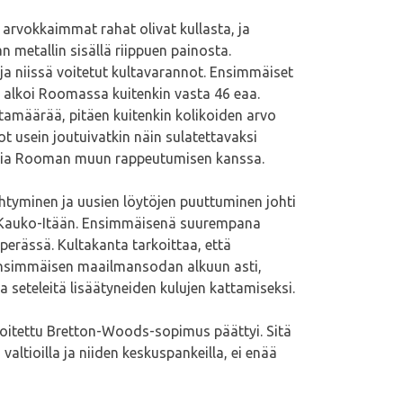
arvokkaimmat rahat olivat kullasta, ja
n metallin sisällä riippuen painosta.
 ja niissä voitetut kultavarannot. Ensimmäiset
n alkoi Roomassa kuitenkin vasta 46 eaa.
ltamäärää, pitäen kuitenkin kolikoiden arvo
ot usein joutuivatkin näin sulatettavaksi
tahtia Rooman muun rappeutumisen kanssa.
 ehtyminen ja uusien löytöjen puuttuminen johti
 ja Kauko-Itään. Ensimmäisenä suurempana
erässä. Kultakanta tarkoittaa, että
i ensimmäisen maailmansodan alkuun asti,
 seteleitä lisäätyneiden kulujen kattamiseksi.
aloitettu Bretton-Woods-sopimus päättyi. Sitä
valtioilla ja niiden keskuspankeilla, ei enää