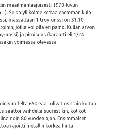
tiin maailmanlaajuisesti 1970-luvun
a 1). Se on yli kolme kertaa enemmän kuin
nssi, massaltaan 1 troy-unssi on 31,10
hin, joilla voi olla eri paino. Kullan arvon
-unssi) ja pitoisuus (karaatti eli 1/24
essakin voimassa olevassa
in vuodelta 650 eaa., olivat osittain kultaa.
saattoi vaihdella suurestikin, kolikot
allina noin 80 vuoden ajan. Ensimmäiset
töä rajoitti metallin korkea hinta