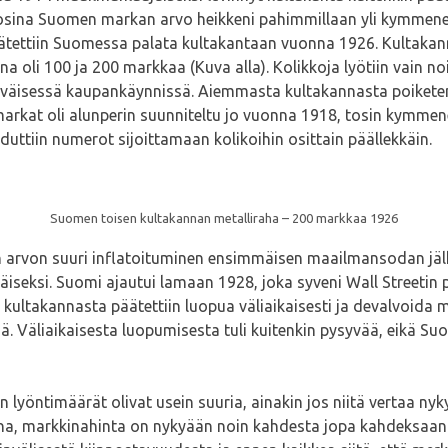
osina Suomen markan arvo heikkeni pahimmillaan yli kymmenen
ätettiin Suomessa palata kultakantaan vuonna 1926. Kultakan
 oli 100 ja 200 markkaa (Kuva alla). Kolikkoja lyötiin vain noin
päiväisessä kaupankäynnissä. Aiemmasta kultakannasta poiketen
rkat oli alunperin suunniteltu jo vuonna 1918, tosin kymmenen
duttiin numerot sijoittamaan kolikoihin osittain päällekkäin.
Suomen toisen kultakannan metalliraha – 200 markkaa 1926
n arvon suuri inflatoituminen ensimmäisen maailmansodan jälk
ikäiseksi. Suomi ajautui lamaan 1928, joka syveni Wall Street
 kultakannasta päätettiin luopua väliaikaisesti ja devalvoida 
ä. Väliaikaisesta luopumisesta tuli kuitenkin pysyvää, eikä S
lyöntimäärät olivat usein suuria, ainakin jos niitä vertaa nyky
eana, markkinahinta on nykyään noin kahdesta jopa kahdeksaan 