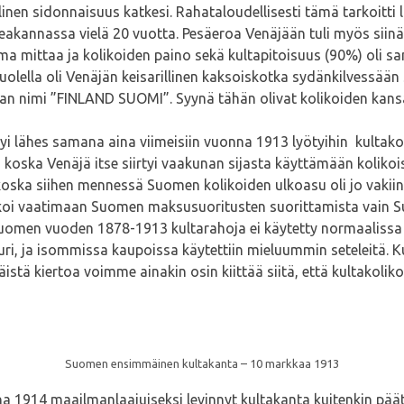
nen sidonnaisuus katkesi. Rahataloudellisesti tämä tarkoitti
kannassa vielä 20 vuotta. Pesäeroa Venäjään tuli myös siinä,
ma mittaa ja kolikoiden paino sekä kultapitoisuus (90%) oli
uolella oli Venäjän keisarillinen kaksoiskotka sydänkilvessä
 maan nimi ”FINLAND SUOMI”. Syynä tähän olivat kolikoiden kan
yi lähes samana aina viimeisiin vuonna 1913 lyötyihin kultako
koska Venäjä itse siirtyi vaakunan sijasta käyttämään kolikoi
koska siihen mennessä Suomen kolikoiden ulkoasu oli jo vakii
alkoi vaatimaan Suomen maksusuoritusten suorittamista vain S
. Suomen vuoden 1878-1913 kultarahoja ei käytetty normaaliss
suuri, ja isommissa kaupoissa käytettiin mieluummin seteleitä. K
istä kiertoa voimme ainakin osin kiittää siitä, että kultakoli
Suomen ensimmäinen kultakanta – 10 markkaa 1913
14 maailmanlaajuiseksi levinnyt kultakanta kuitenkin päätty