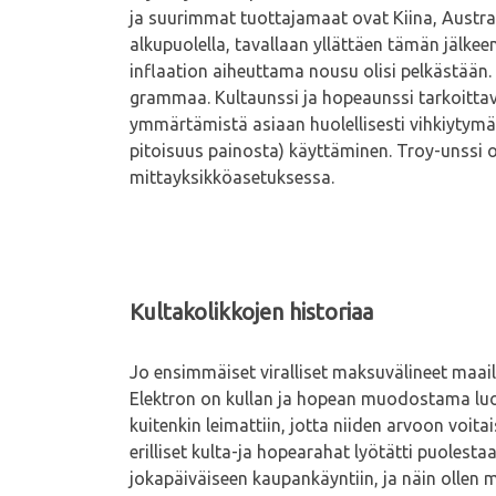
ja suurimmat tuottajamaat ovat Kiina, Austral
alkupuolella, tavallaan yllättäen tämän jälke
inflaation aiheuttama nousu olisi pelkästään.
grammaa. Kultaunssi ja hopeaunssi tarkoittavat
ymmärtämistä asiaan huolellisesti vihkiytymätt
pitoisuus painosta) käyttäminen. Troy-unssi
mittayksikköasetuksessa.
Kultakolikkojen historiaa
Jo ensimmäiset viralliset maksuvälineet maailma
Elektron on kullan ja hopean muodostama luon
kuitenkin leimattiin, jotta niiden arvoon voi
erilliset kulta-ja hopearahat lyötätti puolest
jokapäiväiseen kaupankäyntiin, ja näin ollen 