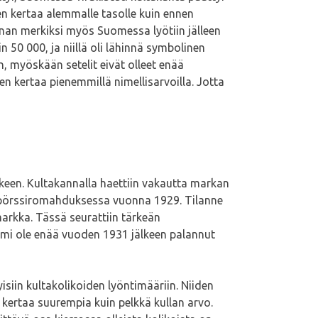
 kertaa alemmalle tasolle kuin ennen
nan merkiksi myös Suomessa lyötiin jälleen
 50 000, ja niillä oli lähinnä symbolinen
, myöskään setelit eivät olleet enää
 kertaa pienemmillä nimellisarvoilla. Jotta
een. Kultakannalla haettiin vakautta markan
in pörssiromahduksessa vuonna 1929. Tilanne
markka. Tässä seurattiin tärkeän
uomi ole enää vuoden 1931 jälkeen palannut
isiin kultakolikoiden lyöntimääriin. Niiden
kertaa suurempia kuin pelkkä kullan arvo.