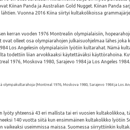
 ovat Kiinan Panda ja Australian Gold Nugget. Kiinan Panda sar
lähtien. Vuonna 2016 Kiina siirtyi kultakolikoissa grammajär
en kerran vuoden 1976 Montrealin olympialaisiin, hopearahoje
hat ovat olleet osa olympiarahojen julkaisuohjelmaa lähes joka
4 Los Angelesin olympialaisiin lyötiin kultarahat. Nämä kul
ulta todettiin liian arvokkaaksi käytettäväksi käyttörahoina. 
Montreal 1976, Moskova 1980, Sarajevo 1984 ja Los Angeles 1984.
ä olympakultarahoja (Montreal 1976, Moskova 1980, Sarajevo 1984 ja Los An
ty yhteensä 43 eri mallista tai eri vuosien kultakolikkoa, t
uneeksi 140 vuotta siitä kun ensimmäinen kultakolikko lyötii
n vaikeaksi useimmissa maissa. Suomessa siirryttiinkin kultak