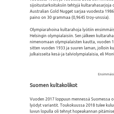
sijoitustarkoituksiin tehtyjä kultarahasarjoja
Australian Gold Nugget sarjaa vuodesta 1986 
paino on 30 grammaa (0,9645 troy-unssia).
Olympiarahoina kultarahoja lyötiin ensimmäis
Helsingin olympialaisiin. Sen jälkeen kultara
nimenomaan olympialaisten kautta, vuoden 198
sitten vuoden 1933 ja suuren laman, jolloin k
julkaisseita kesä-ja talviolympialaisia, eli 
Ensimmäisi
Suomen kultakolikot
Vuoden 2017 loppuun mennessä Suomessa on lyö
lyödyt variantit. Toukokuussa 2018 tulee kul
luvun lopulla oli tehnyt hopeakannan pitämise