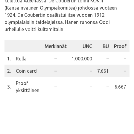
kuluttua Ateenassa. De Coubertin toimi KOK:n
(Kansainvälinen Olympiakomitea) johdossa vuoteen
1924. De Coubertin osallistui itse vuoden 1912
olympialaisiin taidelajeissa. Hänen runonsa Oodi
urheilulle voitti kultamitalin.
Merkinnät
UNC
BU
Proof
H
1.
Rulla
–
1.000.000
–
–
2.
Coin card
–
–
7.661
–
Proof
3.
–
–
–
6.667
yksittäinen