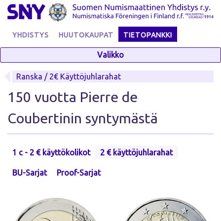
Skip
to
content
YHDISTYS
HUUTOKAUPAT
TIETOPANKKI
Valikko
Ranska / 2€ Käyttöjuhlarahat
150 vuotta Pierre de
Coubertinin syntymästä
1 c - 2 € käyttökolikot
2 € käyttöjuhlarahat
BU-Sarjat
Proof-Sarjat