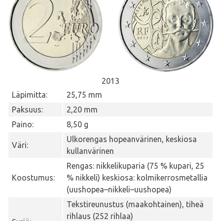
2013
Läpimitta:
25,75 mm
Paksuus:
2,20 mm
Paino:
8,50 g
Ulkorengas hopeanvärinen, keskiosa
Väri:
kullanvärinen
Rengas: nikkelikuparia (75 % kupari, 25
Koostumus:
% nikkeli) keskiosa: kolmikerrosmetallia
(uushopea–nikkeli–uushopea)
Tekstireunustus (maakohtainen), tiheä
rihlaus (252 rihlaa)