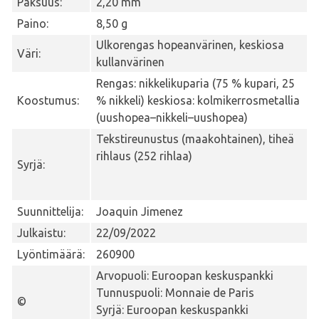
Paksuus:
2,20 mm
Paino:
8,50 g
Ulkorengas hopeanvärinen, keskiosa
Väri:
kullanvärinen
Rengas: nikkelikuparia (75 % kupari, 25
Koostumus:
% nikkeli) keskiosa: kolmikerrosmetallia
(uushopea–nikkeli–uushopea)
Tekstireunustus (maakohtainen), tiheä
rihlaus (252 rihlaa)
Syrjä:
Suunnittelija:
Joaquin Jimenez
Julkaistu:
22/09/2022
Lyöntimäärä:
260900
Arvopuoli: Euroopan keskuspankki
Tunnuspuoli: Monnaie de Paris
©
Syrjä: Euroopan keskuspankki