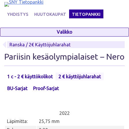
Skip
to
YHDISTYS
HUUTOKAUPAT
TIETOPANKKI
content
Valikko
Ranska / 2€ Käyttöjuhlarahat
Pariisin kesäolympialaiset – Nero
1 c - 2 € käyttökolikot
2 € käyttöjuhlarahat
BU-Sarjat
Proof-Sarjat
2022
Läpimitta:
25,75 mm