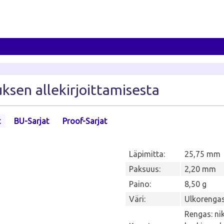
sen allekirjoittamisesta
t
BU-Sarjat
Proof-Sarjat
Läpimitta:
25,75 mm
Paksuus:
2,20 mm
Paino:
8,50 g
Väri:
Ulkorengas
Rengas: nik