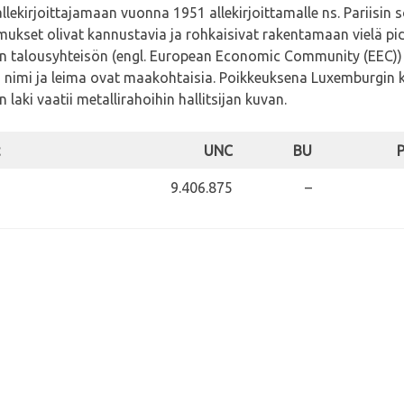
kirjoittajamaan vuonna 1951 allekirjoittamalle ns. Pariisin sop
emukset olivat kannustavia ja rohkaisivat rakentamaan vielä
pan talousyhteisön (engl. European Economic Community (EEC)
 nimi ja leima ovat maakohtaisia. Poikkeuksena Luxemburgin k
ki vaatii metallirahoihin hallitsijan kuvan.
UNC
BU
9.406.875
–