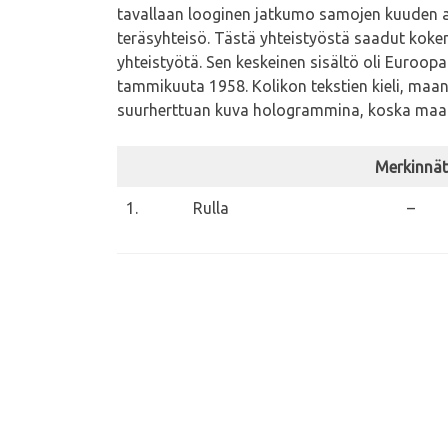
tavallaan looginen jatkumo samojen kuuden alle
teräsyhteisö. Tästä yhteistyöstä saadut kok
yhteistyötä. Sen keskeinen sisältö oli Euroo
tammikuuta 1958. Kolikon tekstien kieli, maan
suurherttuan kuva hologrammina, koska maan la
Merkinnät
1.
Rulla
–