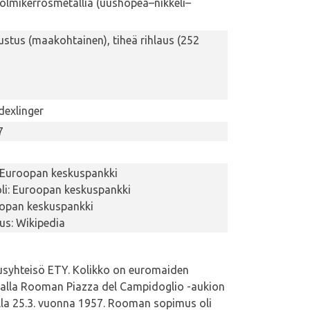
kolmikerrosmetallia (uushopea–nikkeli–
ustus (maakohtainen), tiheä rihlaus (252
exlinger
7
 Euroopan keskuspankki
i: Euroopan keskuspankki
oopan keskuspankki
tus: Wikipedia
usyhteisö ETY. Kolikko on euromaiden
stalla Rooman Piazza del Campidoglio -aukion
iolla 25.3. vuonna 1957. Rooman sopimus oli