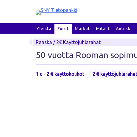
Skip
to
content
Yleistä
Eurot
Markat
Mitalit
Antiikki
Ranska / 2€ Käyttöjuhlarahat
50 vuotta Rooman sopimuk
1 c - 2 € käyttökolikot
2 € käyttöjuhlaraha