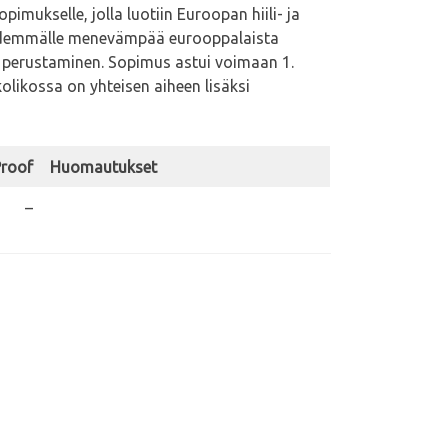
imukselle, jolla luotiin Euroopan hiili- ja
 pidemmälle menevämpää eurooppalaista
) perustaminen. Sopimus astui voimaan 1.
olikossa on yhteisen aiheen lisäksi
Proof
Huomautukset
–