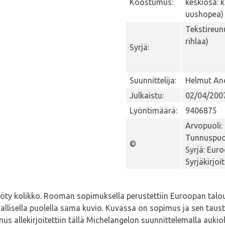
Koostumus:
keskiosa: 
uushopea)
Tekstireun
rihlaa)
Syrjä:
Suunnittelija:
Helmut And
Julkaistu:
02/04/200
Lyöntimäärä:
9406875
Arvopuoli:
Tunnuspuol
©
Syrjä: Eur
Syrjäkirjoi
ty kolikko. Rooman sopimuksella perustettiin Euroopan talo
sallisella puolella sama kuvio. Kuvassa on sopimus ja sen tau
us allekirjoitettiin tällä Michelangelon suunnittelemalla auk