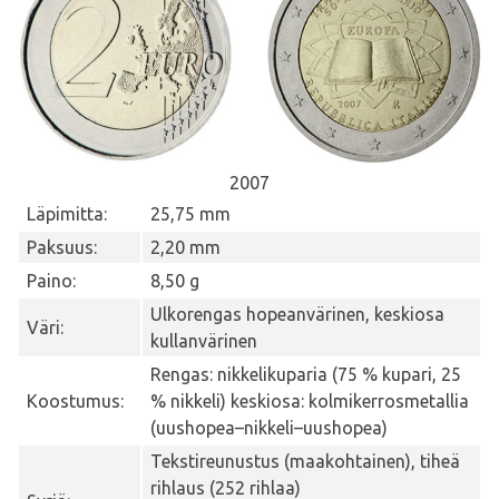
2007
Läpimitta:
25,75 mm
Paksuus:
2,20 mm
Paino:
8,50 g
Ulkorengas hopeanvärinen, keskiosa
Väri:
kullanvärinen
Rengas: nikkelikuparia (75 % kupari, 25
Koostumus:
% nikkeli) keskiosa: kolmikerrosmetallia
(uushopea–nikkeli–uushopea)
Tekstireunustus (maakohtainen), tiheä
rihlaus (252 rihlaa)