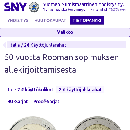
Skip
to
content
YHDISTYS
HUUTOKAUPAT
TIETOPANKKI
Valikko
Italia / 2€ Käyttöjuhlarahat
50 vuotta Rooman sopimuksen
allekirjoittamisesta
1 c - 2 € käyttökolikot
2 € käyttöjuhlarahat
BU-Sarjat
Proof-Sarjat