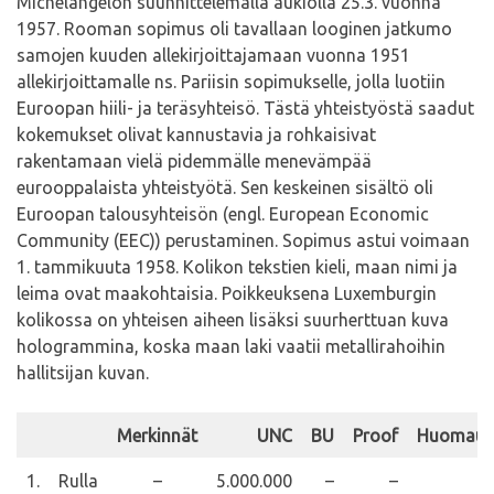
Michelangelon suunnittelemalla aukiolla 25.3. vuonna
1957. Rooman sopimus oli tavallaan looginen jatkumo
samojen kuuden allekirjoittajamaan vuonna 1951
allekirjoittamalle ns. Pariisin sopimukselle, jolla luotiin
Euroopan hiili- ja teräsyhteisö. Tästä yhteistyöstä saadut
kokemukset olivat kannustavia ja rohkaisivat
rakentamaan vielä pidemmälle menevämpää
eurooppalaista yhteistyötä. Sen keskeinen sisältö oli
Euroopan talousyhteisön (engl. European Economic
Community (EEC)) perustaminen. Sopimus astui voimaan
1. tammikuuta 1958. Kolikon tekstien kieli, maan nimi ja
leima ovat maakohtaisia. Poikkeuksena Luxemburgin
kolikossa on yhteisen aiheen lisäksi suurherttuan kuva
hologrammina, koska maan laki vaatii metallirahoihin
hallitsijan kuvan.
Merkinnät
UNC
BU
Proof
Huomaut
1.
Rulla
–
5.000.000
–
–