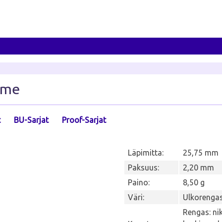
zeme
t
BU-Sarjat
Proof-Sarjat
Läpimitta:
25,75 mm
Paksuus:
2,20 mm
Paino:
8,50 g
Väri:
Ulkorengas
Rengas: nik