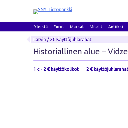
Skip
to
content
Yleistä
Eurot
Markat
Mitalit
Antiikki
Latvia / 2€ Käyttöjuhlarahat
Historiallinen alue – Vid
1 c - 2 € käyttökolikot
2 € käyttöjuhlaraha