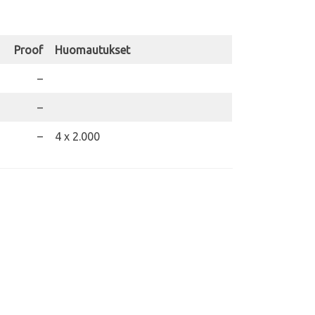
Proof
Huomautukset
–
–
–
4 x 2.000