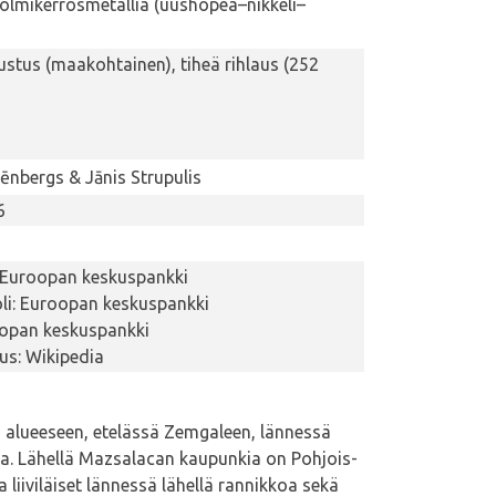
kolmikerrosmetallia (uushopea–nikkeli–
ustus (maakohtainen), tiheä rihlaus (252
ēnbergs & Jānis Strupulis
6
 Euroopan keskuspankki
i: Euroopan keskuspankki
oopan keskuspankki
tus: Wikipedia
n alueeseen, etelässä Zemgaleen, lännessä
ja. Lähellä Mazsalacan kaupunkia on Pohjois-
 liiviläiset lännessä lähellä rannikkoa sekä