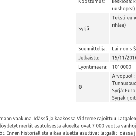
Koostumus:
keskiosa: 
uushopea)
Tekstireun
rihlaa)
Syrjä:
Suunnittelija:
Laimonis Š
Julkaistu:
15/11/201
Lyöntimäärä:
1010000
Arvopuoli:
Tunnuspuol
©
Syrjä: Eur
Syrjäkirjoi
vinmaan vaakuna. Idässä ja kaakossa Vidzeme rajoittuu Latgale
öydetyt merkit asutuksesta alueelta ovat 7 000 vuotta vanho
Ennen historiallista aikaa aluetta asuttivat latgallit idässä ja