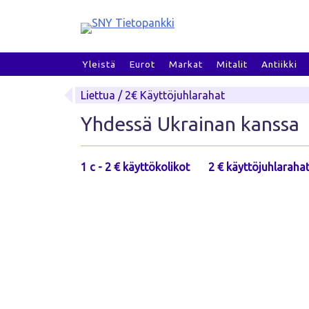
Skip
to
content
Yleistä
Eurot
Markat
Mitalit
Antiikki
Liettua / 2€ Käyttöjuhlarahat
Yhdessä Ukrainan kanssa
1 c - 2 € käyttökolikot
2 € käyttöjuhlaraha