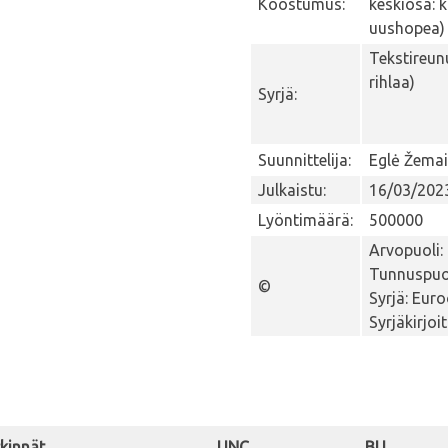
Koostumus:
keskiosa: 
uushopea)
Tekstireun
rihlaa)
Syrjä:
Suunnittelija:
Eglė Žemai
Julkaistu:
16/03/202
Lyöntimäärä:
500000
Arvopuoli:
Tunnuspuol
©
Syrjä: Eur
Syrjäkirjoi
kinnät
UNC
BU