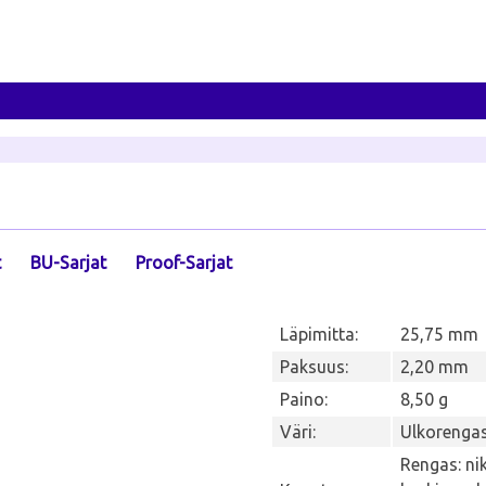
t
BU-Sarjat
Proof-Sarjat
Läpimitta:
25,75 mm
Paksuus:
2,20 mm
Paino:
8,50 g
Väri:
Ulkorengas
Rengas: nik