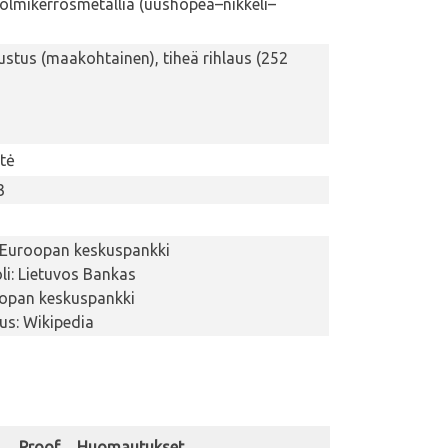
kolmikerrosmetallia (uushopea–nikkeli–
ustus (maakohtainen), tiheä rihlaus (252
tė
3
 Euroopan keskuspankki
i: Lietuvos Bankas
oopan keskuspankki
tus: Wikipedia
Proof
Huomautukset