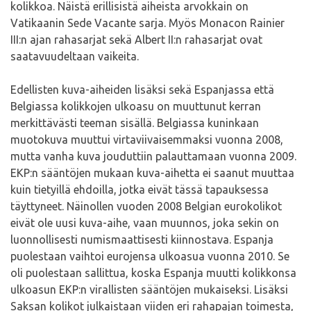
kolikkoa. Näistä erillisistä aiheista arvokkain on
Vatikaanin Sede Vacante sarja. Myös Monacon Rainier
III:n ajan rahasarjat sekä Albert II:n rahasarjat ovat
saatavuudeltaan vaikeita.
Edellisten kuva-aiheiden lisäksi sekä Espanjassa että
Belgiassa kolikkojen ulkoasu on muuttunut kerran
merkittävästi teeman sisällä. Belgiassa kuninkaan
muotokuva muuttui virtaviivaisemmaksi vuonna 2008,
mutta vanha kuva jouduttiin palauttamaan vuonna 2009.
EKP:n sääntöjen mukaan kuva-aihetta ei saanut muuttaa
kuin tietyillä ehdoilla, jotka eivät tässä tapauksessa
täyttyneet. Näinollen vuoden 2008 Belgian eurokolikot
eivät ole uusi kuva-aihe, vaan muunnos, joka sekin on
luonnollisesti numismaattisesti kiinnostava. Espanja
puolestaan vaihtoi eurojensa ulkoasua vuonna 2010. Se
oli puolestaan sallittua, koska Espanja muutti kolikkonsa
ulkoasun EKP:n virallisten sääntöjen mukaiseksi. Lisäksi
Saksan kolikot julkaistaan viiden eri rahapajan toimesta,