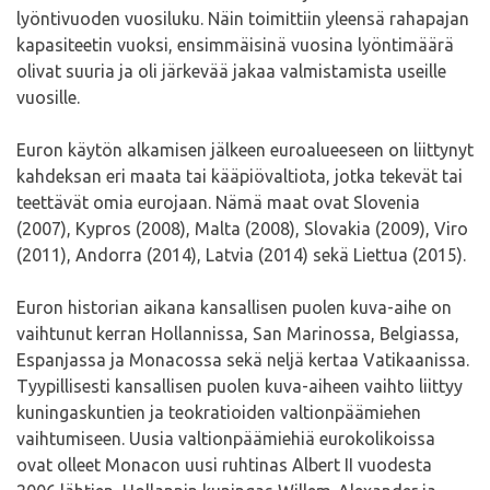
lyöntivuoden vuosiluku. Näin toimittiin yleensä rahapajan
kapasiteetin vuoksi, ensimmäisinä vuosina lyöntimäärä
olivat suuria ja oli järkevää jakaa valmistamista useille
vuosille.
Euron käytön alkamisen jälkeen euroalueeseen on liittynyt
kahdeksan eri maata tai kääpiövaltiota, jotka tekevät tai
teettävät omia eurojaan. Nämä maat ovat Slovenia
(2007), Kypros (2008), Malta (2008), Slovakia (2009), Viro
(2011), Andorra (2014), Latvia (2014) sekä Liettua (2015).
Euron historian aikana kansallisen puolen kuva-aihe on
vaihtunut kerran Hollannissa, San Marinossa, Belgiassa,
Espanjassa ja Monacossa sekä neljä kertaa Vatikaanissa.
Tyypillisesti kansallisen puolen kuva-aiheen vaihto liittyy
kuningaskuntien ja teokratioiden valtionpäämiehen
vaihtumiseen. Uusia valtionpäämiehiä eurokolikoissa
ovat olleet Monacon uusi ruhtinas Albert II vuodesta