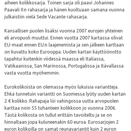
aiheen kolikkosarja. Toinen sarja oli paavi Johannes
Paavali II:n rahasarja ja hänen kuoltuaan samana vuonna
julkaistiin vielä Sede Vacante rahasarja.
Kansallisen puolen lisäksi vuonna 2007 eurojen yhteinen
eli arvopuoli muuttui. Ennen vuotta 2007 kartassa olivat
EU-maat ennen EU:n laajenemista ja sen jälkeen karttaan
on kuvattu koko Eurooppa. Uuden kartan käyttöönotto
tapahtui kuitenkin viidessä maassa eli Italiassa,
Vatikaanissa, San Marinossa, Portugalissa ja Itävallassa
vasta vuotta myöhemmin.
Eurokolikoista on olemassa myös lukuisia variantteja.
Ehkä tunnetuin variantti on Suomessa lyöty uuden kartan
2 € kolikko. Rahapaja löi vahingossa uutta arvopuolen
karttaa noin 55 tuhanteen kolikkoon jo vuonna 2006.
Tästä kolikosta on tullut erittäin tavoiteltu ja se on
hinnaltaan jopa kuluneenakin 60 euroa. Eurosarjojen 2
euron kolikoilla on samat reunavariantit kuin 2 euron