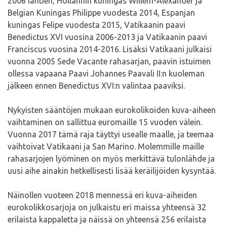
2006 lähtien, Hollannin kuningas Willem-Alexander ja
Belgian Kuningas Philippe vuodesta 2014, Espanjan
kuningas Felipe vuodesta 2015, Vatikaanin paavi
Benedictus XVI vuosina 2006-2013 ja Vatikaanin paavi
Franciscus vuosina 2014-2016. Lisäksi Vatikaani julkaisi
vuonna 2005 Sede Vacante rahasarjan, paavin istuimen
ollessa vapaana Paavi Johannes Paavali II:n kuoleman
jälkeen ennen Benedictus XVI:n valintaa paaviksi.
Nykyisten sääntöjen mukaan eurokolikoiden kuva-aiheen
vaihtaminen on sallittua euromaille 15 vuoden välein.
Vuonna 2017 tämä raja täyttyi usealle maalle, ja teemaa
vaihtoivat Vatikaani ja San Marino. Molemmille maille
rahasarjojen lyöminen on myös merkittävä tulonlähde ja
uusi aihe ainakin hetkellisesti lisää keräilijöiden kysyntää.
Näinollen vuoteen 2018 mennessä eri kuva-aiheiden
eurokolikkosarjoja on julkaistu eri maissa yhteensä 32
erilaista kappaletta ja näissä on yhteensä 256 erilaista