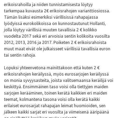
erikoisrahoilla ja niiden tunnistamisesta löytyy
tarkempaa kuvausta 2€ erikoisrahojen varianttiosiossa.
Tämän lisäksi esimerkiksi värillisissä rahapajassa
lyödyissä eurokolikoissa on kunnostautunut Hollanti,
jolla löytyy värillisiä muuten tavallisia 2 € kolikko
vuodelta 2017 sekä eri arvoisia sentin kolikoita vuosilta
2012, 2013, 2016 ja 2017. Poiketen 2 € erikoisrahoista
muut maat eivät ole julkaisseet värillisiä tavallisia euron
tai sentin rahoja.
Lopuksi yhteenvetona mainittakoon että kuten 2 €
erikoisrahojen keräilyssä, myös eurosarjojen keräilyssä
on monia syvyysasteita, joista valitsemaansa keräilijä voi
keskittyä. Ensimmäinen taso voisi olla tiettyjen maiden
sarjojen kerääminen, toinen kerätä kaikkien eri maiden
teemat, kolmantena tasona voisi olla kerätä kaikki
erilaiset eurosarjat rahapajan leimat huomioiden, sen
jälkeen kaikki sarjat eri vuosilta ja viimeisenä ääripäänä