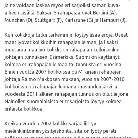
ja ne voidaan laskea myös eri sarjoiksi saman kuva-
aiheen sisällä. Saksan 5 rahapajaa ovat Berliini (A),
Munchen (D), Stuttgart (F), Karlsruhe (G) ja Hampuri (J).
Kun kolikkoja tutkii tarkemmin, löytyy lisää eroja. Useat
maat lyövät kolikkoihin rahapajan leiman, ja lisäksi
muutama maa lyö kolikkoon rahapajan kulloisenkin
johtajan tunnuksen. Esimerkiksi Suomi on käyttänyt
kolmea eri rahapajan leimaa tai tunnusta eri vuosina.
Ennen vuotta 2007 kolikoissa oli M-kirjain rahapajan
johtaja Raimo Makkosen mukaan, vuosina 2007-2010
kolikoissa oli rahapajan leimana runsaudensarvi ja
vuodesta 2011 alkaen rahapajan tunnus on ollut leijona.
Näinollen suomalaisista eurosarjoista löytyy kolmea
erilaista kolikkoa.
Kreikan vuoden 2002 kolikkosarjaa liittyy
mielenkiintoinen yksityiskohta, sitä on lyöty peräti