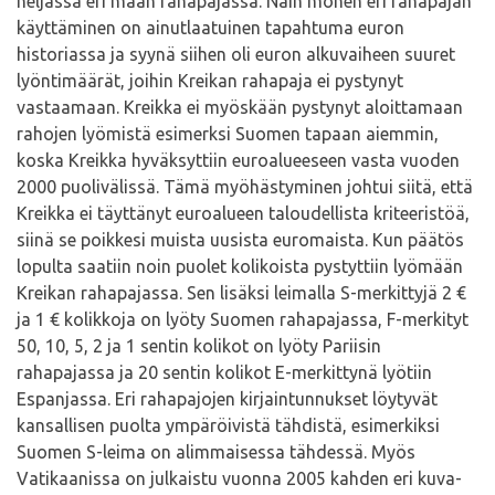
neljässä eri maan rahapajassa. Näin monen eri rahapajan
käyttäminen on ainutlaatuinen tapahtuma euron
historiassa ja syynä siihen oli euron alkuvaiheen suuret
lyöntimäärät, joihin Kreikan rahapaja ei pystynyt
vastaamaan. Kreikka ei myöskään pystynyt aloittamaan
rahojen lyömistä esimerksi Suomen tapaan aiemmin,
koska Kreikka hyväksyttiin euroalueeseen vasta vuoden
2000 puolivälissä. Tämä myöhästyminen johtui siitä, että
Kreikka ei täyttänyt euroalueen taloudellista kriteeristöä,
siinä se poikkesi muista uusista euromaista. Kun päätös
lopulta saatiin noin puolet kolikoista pystyttiin lyömään
Kreikan rahapajassa. Sen lisäksi leimalla S-merkittyjä 2 €
ja 1 € kolikkoja on lyöty Suomen rahapajassa, F-merkityt
50, 10, 5, 2 ja 1 sentin kolikot on lyöty Pariisin
rahapajassa ja 20 sentin kolikot E-merkittynä lyötiin
Espanjassa. Eri rahapajojen kirjaintunnukset löytyvät
kansallisen puolta ympäröivistä tähdistä, esimerkiksi
Suomen S-leima on alimmaisessa tähdessä. Myös
Vatikaanissa on julkaistu vuonna 2005 kahden eri kuva-