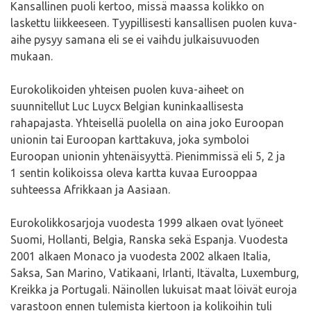
Kansallinen puoli kertoo, missä maassa kolikko on
laskettu liikkeeseen. Tyypillisesti kansallisen puolen kuva-
aihe pysyy samana eli se ei vaihdu julkaisuvuoden
mukaan.
Eurokolikoiden yhteisen puolen kuva-aiheet on
suunnitellut Luc Luycx Belgian kuninkaallisesta
rahapajasta. Yhteisellä puolella on aina joko Euroopan
unionin tai Euroopan karttakuva, joka symboloi
Euroopan unionin yhtenäisyyttä. Pienimmissä eli 5, 2 ja
1 sentin kolikoissa oleva kartta kuvaa Eurooppaa
suhteessa Afrikkaan ja Aasiaan.
Eurokolikkosarjoja vuodesta 1999 alkaen ovat lyöneet
Suomi, Hollanti, Belgia, Ranska sekä Espanja. Vuodesta
2001 alkaen Monaco ja vuodesta 2002 alkaen Italia,
Saksa, San Marino, Vatikaani, Irlanti, Itävalta, Luxemburg,
Kreikka ja Portugali. Näinollen lukuisat maat löivät euroja
varastoon ennen tulemista kiertoon ja kolikoihin tuli