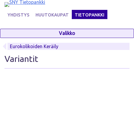
Skip
to
YHDISTYS
HUUTOKAUPAT
TIETOPANKKI
content
Valikko
Eurokolikoiden Keräily
Variantit