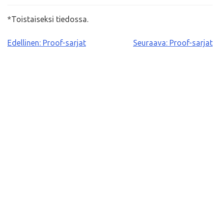
*Toistaiseksi tiedossa.
Artikkelien
Edellinen:
Proof-sarjat
Seuraava:
Proof-sarjat
selaus