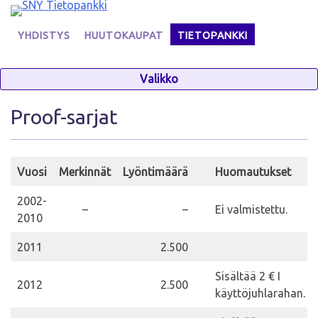
Skip
to
YHDISTYS
HUUTOKAUPAT
TIETOPANKKI
content
Valikko
Proof-sarjat
Vuosi
Merkinnät
Lyöntimäärä
Huomautukset
2002-
–
–
Ei valmistettu.
2010
2011
2.500
Sisältää 2 € I
2012
2.500
käyttöjuhlarahan.