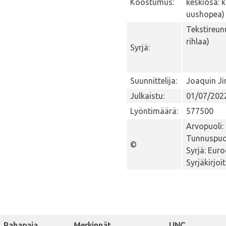
Koostumus:
keskiosa: 
uushopea)
Tekstireun
rihlaa)
Syrjä:
Suunnittelija:
Joaquin J
Julkaistu:
01/07/202
Lyöntimäärä:
577500
Arvopuoli:
Tunnuspuol
©
Syrjä: Eur
Syrjäkirjoi
Rahapaja
Merkinnät
UNC