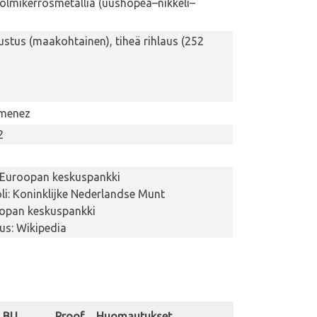
kolmikerrosmetallia (uushopea–nikkeli–
ustus (maakohtainen), tiheä rihlaus (252
imenez
2
 Euroopan keskuspankki
i: Koninklijke Nederlandse Munt
oopan keskuspankki
tus: Wikipedia
BU
Proof
Huomautukset