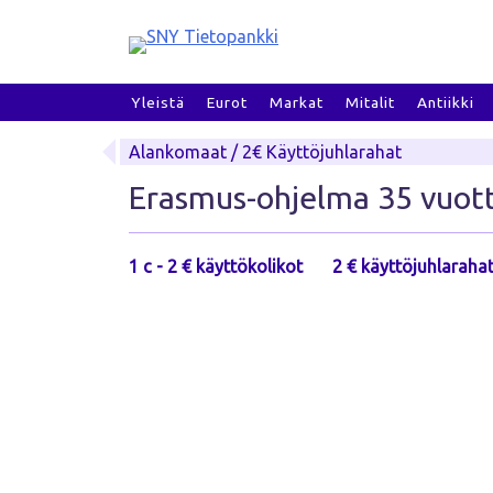
Skip
to
content
Yleistä
Eurot
Markat
Mitalit
Antiikki
Alankomaat / 2€ Käyttöjuhlarahat
Erasmus-ohjelma 35 vuot
1 c - 2 € käyttökolikot
2 € käyttöjuhlaraha