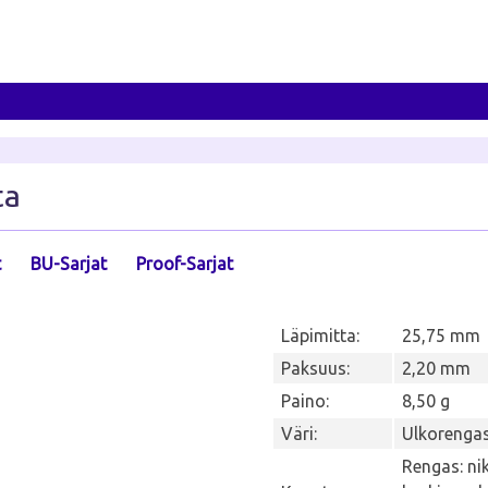
ta
t
BU-Sarjat
Proof-Sarjat
Läpimitta:
25,75 mm
Paksuus:
2,20 mm
Paino:
8,50 g
Väri:
Ulkorengas
Rengas: nik