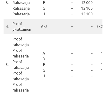
3.
Rahasarja
F
–
12.000
Rahasarja
G
–
12.100
Rahasarja
J
–
12.100
Proof
4.
A-J
–
–
5×28
yksittäinen
Proof
rahasarja
Proof
A
–
–
13
rahasarja
D
–
–
10
Proof
5.
F
–
–
10
rahasarja
G
–
–
10
Proof
J
–
–
10
rahasarja
Proof
rahasarja