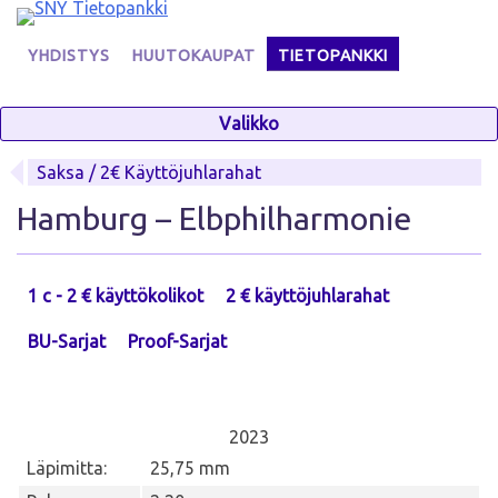
Skip
to
YHDISTYS
HUUTOKAUPAT
TIETOPANKKI
content
Valikko
Saksa / 2€ Käyttöjuhlarahat
Hamburg – Elbphilharmonie
1 c - 2 € käyttökolikot
2 € käyttöjuhlarahat
BU-Sarjat
Proof-Sarjat
2023
Läpimitta:
25,75 mm