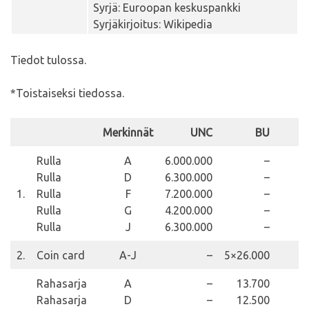
Syrjä: Euroopan keskuspankki
Syrjäkirjoitus: Wikipedia
Tiedot tulossa.
*Toistaiseksi tiedossa.
Merkinnät
UNC
BU
P
Rulla
A
6.000.000
–
Rulla
D
6.300.000
–
1.
Rulla
F
7.200.000
–
Rulla
G
4.200.000
–
Rulla
J
6.300.000
–
2.
Coin card
A-J
–
5×26.000
Rahasarja
A
–
13.700
Rahasarja
D
–
12.500