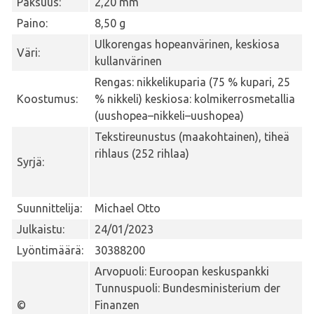
Paksuus:
2,20 mm
Paino:
8,50 g
Ulkorengas hopeanvärinen, keskiosa
Väri:
kullanvärinen
Rengas: nikkelikuparia (75 % kupari, 25
Koostumus:
% nikkeli) keskiosa: kolmikerrosmetallia
(uushopea–nikkeli–uushopea)
Tekstireunustus (maakohtainen), tiheä
rihlaus (252 rihlaa)
Syrjä:
Suunnittelija:
Michael Otto
Julkaistu:
24/01/2023
Lyöntimäärä:
30388200
Arvopuoli: Euroopan keskuspankki
Tunnuspuoli: Bundesministerium der
©
Finanzen