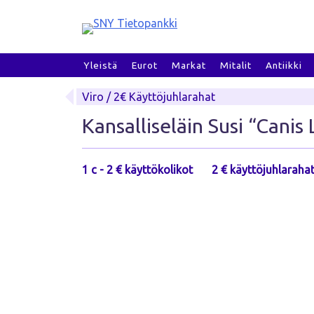
Skip
to
content
Yleistä
Eurot
Markat
Mitalit
Antiikki
Viro / 2€ Käyttöjuhlarahat
Kansalliseläin Susi “Canis
1 c - 2 € käyttökolikot
2 € käyttöjuhlaraha