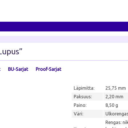
 Lupus”
t
BU-Sarjat
Proof-Sarjat
Läpimitta:
25,75 mm
Paksuus:
2,20 mm
Paino:
8,50 g
Väri:
Ulkorengas
Rengas: nik