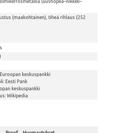
kolmikerrosmetallia (uushopea–nikkeli–
ustus (maakohtainen), tiheä rihlaus (252
s
1
 Euroopan keskuspankki
i: Eesti Pank
oopan keskuspankki
tus: Wikipedia
Proof
Huomautukset