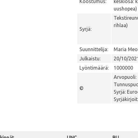
Koostumus:
keskiosa: 
uushopea)
Tekstireun
rihlaa)
Syrjä:
Suunnittelija:
Maria Meo
Julkaistu:
20/10/202
Lyöntimäärä:
1000000
Arvopuoli:
Tunnuspuol
©
Syrjä: Eur
Syrjäkirjoi
kinnät
UNC
BU