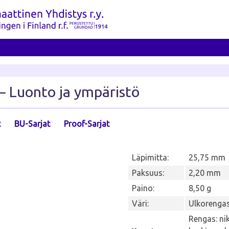
 – Luonto ja ympäristö
t
BU-Sarjat
Proof-Sarjat
Läpimitta:
25,75 mm
Paksuus:
2,20 mm
Paino:
8,50 g
Väri:
Ulkorengas
Rengas: nik