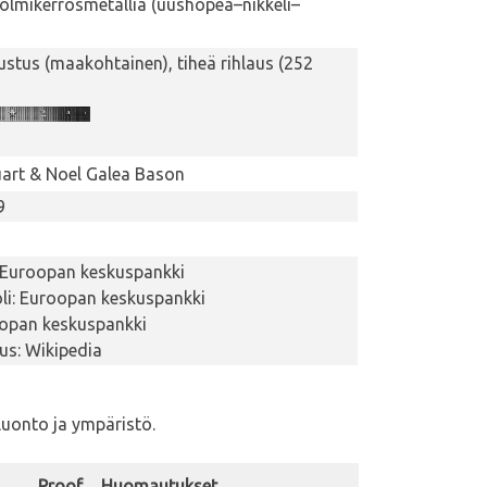
kolmikerrosmetallia (uushopea–nikkeli–
ustus (maakohtainen), tiheä rihlaus (252
art & Noel Galea Bason
9
 Euroopan keskuspankki
i: Euroopan keskuspankki
oopan keskuspankki
tus: Wikipedia
 luonto ja ympäristö.
Proof
Huomautukset