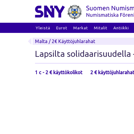
Skip
to
content
Yleistä
Eurot
Markat
Mitalit
Antiikki
Malta / 2€ Käyttöjuhlarahat
Lapsilta solidaarisuudella
1 c - 2 € käyttökolikot
2 € käyttöjuhlaraha