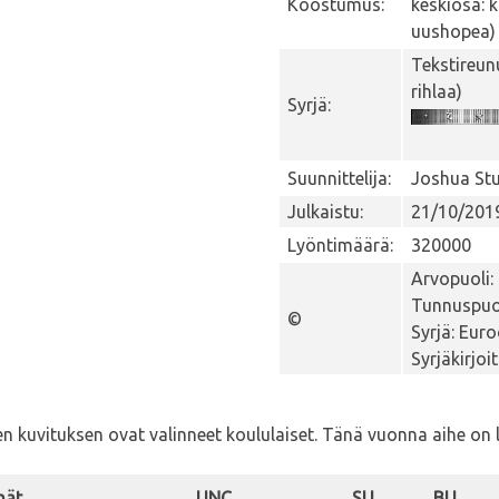
Koostumus:
keskiosa: 
uushopea)
Tekstireun
rihlaa)
Syrjä:
Suunnittelija:
Joshua Stu
Julkaistu:
21/10/201
Lyöntimäärä:
320000
Arvopuoli:
Tunnuspuol
©
Syrjä: Eur
Syrjäkirjoi
den kuvituksen ovat valinneet koululaiset. Tänä vuonna aihe on
nät
UNC
SU
BU