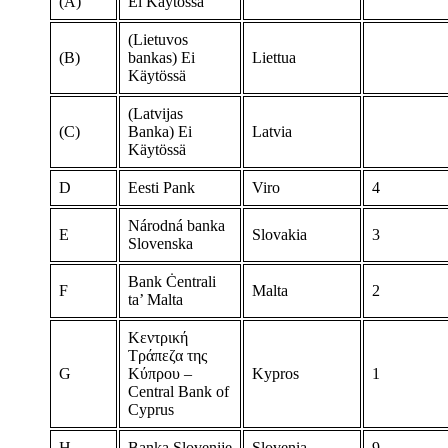
(A)
Ei Käytössä
(Lietuvos
(B)
bankas)
Ei
Liettua
Käytössä
(Latvijas
(C)
Banka)
Ei
Latvia
Käytössä
D
Eesti Pank
Viro
4
Národná banka
E
Slovakia
3
Slovenska
Bank Ċentrali
F
Malta
2
ta’ Malta
Κεντρική
Τράπεζα της
G
Κύπρου –
Kypros
1
Central Bank of
Cyprus
H
Banka Slovenije
Slovenia
9