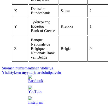
Deutsche
X
Saksa
2
Bundesbank
Τράπεζα της
Y
Ελλάδος –
Kreikka
1
Bank of Greece
Banque
Nationale de
Z
Belgique –
Belgia
9
Nationale Bank
van België
Suomen numismaattinen yhdistys
Yhdistyksen myynti-ja arviointipalvelu