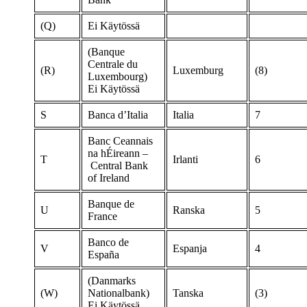
(Q)
Ei Käytössä
(Banque
Centrale du
(R)
Luxemburg
(8)
Luxembourg)
Ei Käytössä
S
Banca d’Italia
Italia
7
Banc Ceannais
na hÉireann –
T
Irlanti
6
Central Bank
of Ireland
Banque de
U
Ranska
5
France
Banco de
V
Espanja
4
España
(Danmarks
(W)
Nationalbank)
Tanska
(3)
Ei Käytössä