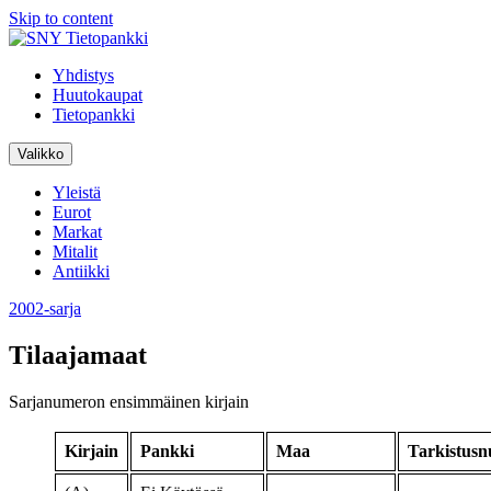
Skip to content
Yhdistys
Huutokaupat
Tietopankki
Valikko
Yleistä
Eurot
Markat
Mitalit
Antiikki
2002-sarja
Tilaajamaat
Sarjanumeron ensimmäinen kirjain
Kirjain
Pankki
Maa
Tarkistus