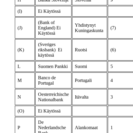
(I)
Ei Käytössä
(Bank of
Yhdistynyt
(J)
England)
Ei
(7)
Kuningaskunta
Käytössä
(Sveriges
(K)
riksbank)
Ei
Ruotsi
(6)
käytössä
L
Suomen Pankki
Suomi
5
Banco de
M
Portugali
4
Portugal
Oesterreichische
N
Itävalta
3
Nationalbank
(O)
Ei Käytössä
De
P
Nederlandsche
Alankomaat
1
Bank