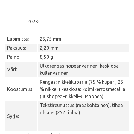
2023-
Läpimitta:
25,75 mm
Paksuus:
2,20 mm
Paino:
8,50 g
Ulkorengas hopeanvärinen, keskiosa
Väri:
kullanvärinen
Rengas: nikkelikuparia (75 % kupari, 25
Koostumus:
% nikkeli) keskiosa: kolmikerrosmetallia
(uushopea–nikkeli–uushopea)
Tekstireunustus (maakohtainen), tiheä
rihlaus (252 rihlaa)
Syrjä: