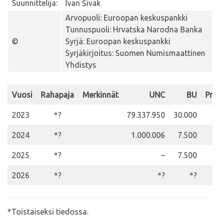
Suunnittelija:
Ivan Šivak
Arvopuoli: Euroopan keskuspankki
Tunnuspuoli: Hrvatska Narodna Banka
©
Syrjä: Euroopan keskuspankki
Syrjäkirjoitus: Suomen Numismaattinen
Yhdistys
Vuosi
Rahapaja
Merkinnät
UNC
BU
Pro
2023
*?
79.337.950
30.000
5
2024
*?
1.000.006
7.500
5
2025
*?
–
7.500
5
2026
*?
*?
*?
*Toistaiseksi tiedossa.