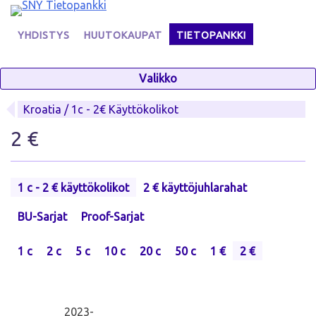
Skip
to
YHDISTYS
HUUTOKAUPAT
TIETOPANKKI
content
Valikko
Kroatia / 1c - 2€ Käyttökolikot
2 €
1 c - 2 € käyttökolikot
2 € käyttöjuhlarahat
BU-Sarjat
Proof-Sarjat
1 c
2 c
5 c
10 c
20 c
50 c
1 €
2 €
2023-