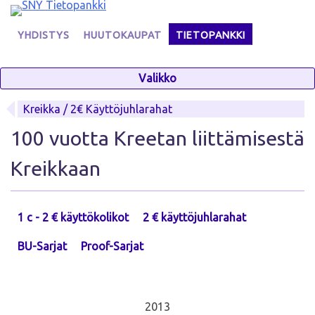
Skip
to
YHDISTYS
HUUTOKAUPAT
TIETOPANKKI
content
Valikko
Kreikka / 2€ Käyttöjuhlarahat
100 vuotta Kreetan liittämisestä
Kreikkaan
1 c - 2 € käyttökolikot
2 € käyttöjuhlarahat
BU-Sarjat
Proof-Sarjat
2013