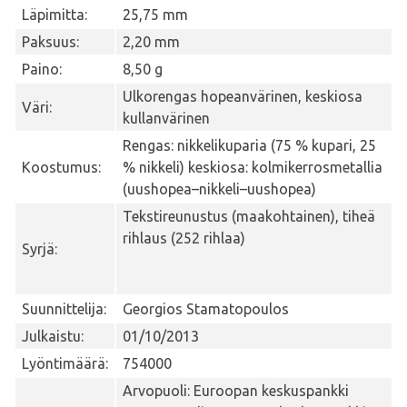
Läpimitta:
25,75 mm
Paksuus:
2,20 mm
Paino:
8,50 g
Ulkorengas hopeanvärinen, keskiosa
Väri:
kullanvärinen
Rengas: nikkelikuparia (75 % kupari, 25
Koostumus:
% nikkeli) keskiosa: kolmikerrosmetallia
(uushopea–nikkeli–uushopea)
Tekstireunustus (maakohtainen), tiheä
rihlaus (252 rihlaa)
Syrjä:
Suunnittelija:
Georgios Stamatopoulos
Julkaistu:
01/10/2013
Lyöntimäärä:
754000
Arvopuoli: Euroopan keskuspankki