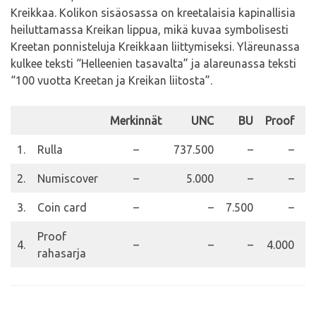
Kreikkaa. Kolikon sisäosassa on kreetalaisia kapinallisia
heiluttamassa Kreikan lippua, mikä kuvaa symbolisesti
Kreetan ponnisteluja Kreikkaan liittymiseksi. Yläreunassa
kulkee teksti “Helleenien tasavalta” ja alareunassa teksti
“100 vuotta Kreetan ja Kreikan liitosta”.
Merkinnät
UNC
BU
Proof
H
1.
Rulla
–
737.500
–
–
2.
Numiscover
–
5.000
–
–
3.
Coin card
–
–
7.500
–
Proof
4.
–
–
–
4.000
rahasarja