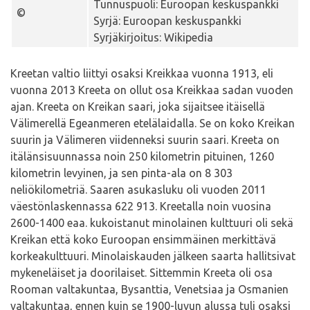
Tunnuspuoli: Euroopan keskuspankki
©
Syrjä: Euroopan keskuspankki
Syrjäkirjoitus: Wikipedia
Kreetan valtio liittyi osaksi Kreikkaa vuonna 1913, eli
vuonna 2013 Kreeta on ollut osa Kreikkaa sadan vuoden
ajan. Kreeta on Kreikan saari, joka sijaitsee itäisellä
Välimerellä Egeanmeren etelälaidalla. Se on koko Kreikan
suurin ja Välimeren viidenneksi suurin saari. Kreeta on
itälänsisuunnassa noin 250 kilometrin pituinen, 1260
kilometrin levyinen, ja sen pinta-ala on 8 303
neliökilometriä. Saaren asukasluku oli vuoden 2011
väestönlaskennassa 622 913. Kreetalla noin vuosina
2600-1400 eaa. kukoistanut minolainen kulttuuri oli sekä
Kreikan että koko Euroopan ensimmäinen merkittävä
korkeakulttuuri. Minolaiskauden jälkeen saarta hallitsivat
mykeneläiset ja doorilaiset. Sittemmin Kreeta oli osa
Rooman valtakuntaa, Bysanttia, Venetsiaa ja Osmanien
valtakuntaa, ennen kuin se 1900-luvun alussa tuli osaksi