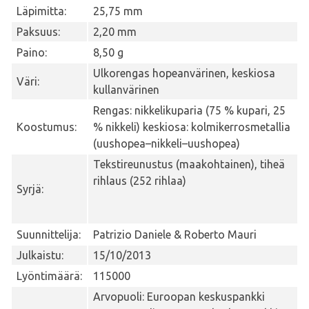
Läpimitta:
25,75 mm
Paksuus:
2,20 mm
Paino:
8,50 g
Ulkorengas hopeanvärinen, keskiosa
Väri:
kullanvärinen
Rengas: nikkelikuparia (75 % kupari, 25
Koostumus:
% nikkeli) keskiosa: kolmikerrosmetallia
(uushopea–nikkeli–uushopea)
Tekstireunustus (maakohtainen), tiheä
rihlaus (252 rihlaa)
Syrjä:
Suunnittelija:
Patrizio Daniele & Roberto Mauri
Julkaistu:
15/10/2013
Lyöntimäärä:
115000
Arvopuoli: Euroopan keskuspankki