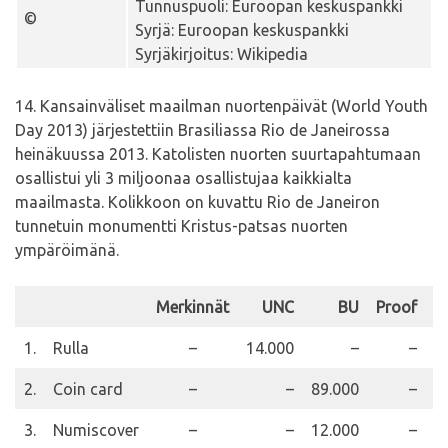
Tunnuspuoli: Euroopan keskuspankki
©
Syrjä: Euroopan keskuspankki
Syrjäkirjoitus: Wikipedia
14. Kansainväliset maailman nuortenpäivät (World Youth
Day 2013) järjestettiin Brasiliassa Rio de Janeirossa
heinäkuussa 2013. Katolisten nuorten suurtapahtumaan
osallistui yli 3 miljoonaa osallistujaa kaikkialta
maailmasta. Kolikkoon on kuvattu Rio de Janeiron
tunnetuin monumentti Kristus-patsas nuorten
ympäröimänä.
Merkinnät
UNC
BU
Proof
H
1.
Rulla
–
14.000
–
–
2.
Coin card
–
–
89.000
–
3.
Numiscover
–
–
12.000
–