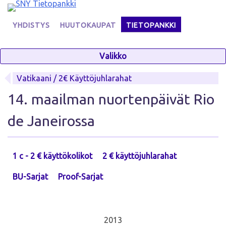
Skip
to
YHDISTYS
HUUTOKAUPAT
TIETOPANKKI
content
Valikko
Vatikaani / 2€ Käyttöjuhlarahat
14. maailman nuortenpäivät Rio
de Janeirossa
1 c - 2 € käyttökolikot
2 € käyttöjuhlarahat
BU-Sarjat
Proof-Sarjat
2013