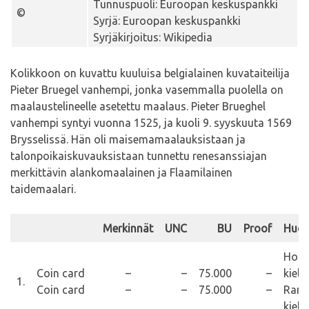
Tunnuspuoli: Euroopan keskuspankki
©
Syrjä: Euroopan keskuspankki
Syrjäkirjoitus: Wikipedia
Kolikkoon on kuvattu kuuluisa belgialainen kuvataiteilija
Pieter Bruegel vanhempi, jonka vasemmalla puolella on
maalaustelineelle asetettu maalaus. Pieter Brueghel
vanhempi syntyi vuonna 1525, ja kuoli 9. syyskuuta 1569
Brysselissä. Hän oli maisemamaalauksistaan ja
talonpoikaiskuvauksistaan tunnettu renesanssiajan
merkittävin alankomaalainen ja Flaamilainen
taidemaalari.
Merkinnät
UNC
BU
Proof
Huom
Holl
Coin card
–
–
75.000
–
kieli
1.
Coin card
–
–
75.000
–
Rans
kieli