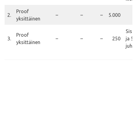
Proof
2.
–
–
–
5.000
yksittäinen
Sisäl
Proof
3.
–
–
–
250
ja 50
yksittäinen
juhl