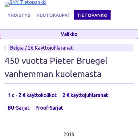
Skip
to
YHDISTYS
HUUTOKAUPAT
TIETOPANKKI
content
Valikko
Belgia / 2€ Käyttöjuhlarahat
450 vuotta Pieter Bruegel
vanhemman kuolemasta
1 c - 2 € käyttökolikot
2 € käyttöjuhlarahat
BU-Sarjat
Proof-Sarjat
2019