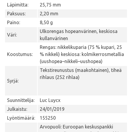
Läpimitta:
25,75 mm
Paksuus:
2,20 mm
Paino:
8,50 g
Ulkorengas hopeanvärinen, keskiosa
Väri:
kullanvärinen
Rengas: nikkelikuparia (75 % kupari, 25
Koostumus:
% nikkeli) keskiosa: kolmikerrosmetallia
(uushopea–nikkeli–uushopea)
Tekstireunustus (maakohtainen), tiheä
rihlaus (252 rihlaa)
Syrjä:
Suunnittelija:
Luc Luycx
Julkaistu:
24/01/2019
Lyöntimäärä:
155250
Arvopuoli: Euroopan keskuspankki