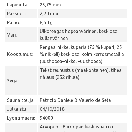
Läpimitta:
25,75 mm
Paksuus:
2,20 mm
Paino:
8,50 g
Ulkorengas hopeanvärinen, keskiosa
Väri:
kullanvärinen
Rengas: nikkelikuparia (75 % kupari, 25
Koostumus:
% nikkeli) keskiosa: kolmikerrosmetallia
(uushopea–nikkeli–uushopea)
Tekstireunustus (maakohtainen), tiheä
rihlaus (252 rihlaa)
Syrjä:
Suunnittelija:
Patrizio Daniele & Valerio de Seta
Julkaistu:
04/10/2018
Lyöntimäärä:
94000
Arvopuoli: Euroopan keskuspankki