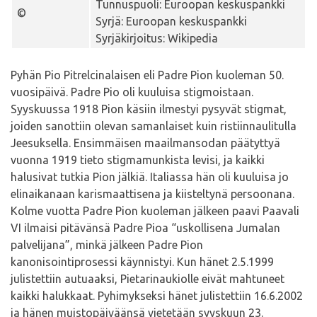
Tunnuspuoli: Euroopan keskuspankki
©
Syrjä: Euroopan keskuspankki
Syrjäkirjoitus: Wikipedia
Pyhän Pio Pitrelcinalaisen eli Padre Pion kuoleman 50.
vuosipäivä. Padre Pio oli kuuluisa stigmoistaan.
Syyskuussa 1918 Pion käsiin ilmestyi pysyvät stigmat,
joiden sanottiin olevan samanlaiset kuin ristiinnaulitulla
Jeesuksella. Ensimmäisen maailmansodan päätyttyä
vuonna 1919 tieto stigmamunkista levisi, ja kaikki
halusivat tutkia Pion jälkiä. Italiassa hän oli kuuluisa jo
elinaikanaan karismaattisena ja kiisteltynä persoonana.
Kolme vuotta Padre Pion kuoleman jälkeen paavi Paavali
VI ilmaisi pitävänsä Padre Pioa “uskollisena Jumalan
palvelijana”, minkä jälkeen Padre Pion
kanonisointiprosessi käynnistyi. Kun hänet 2.5.1999
julistettiin autuaaksi, Pietarinaukiolle eivät mahtuneet
kaikki halukkaat. Pyhimykseksi hänet julistettiin 16.6.2002
ja hänen muistopäiväänsä vietetään syyskuun 23.