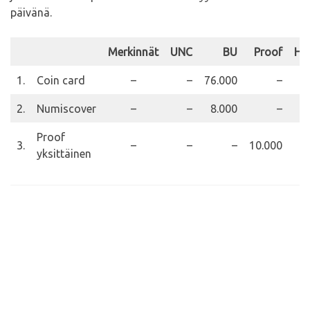
päivänä.
Merkinnät
UNC
BU
Proof
Hu
1.
Coin card
–
–
76.000
–
2.
Numiscover
–
–
8.000
–
Proof
3.
–
–
–
10.000
yksittäinen