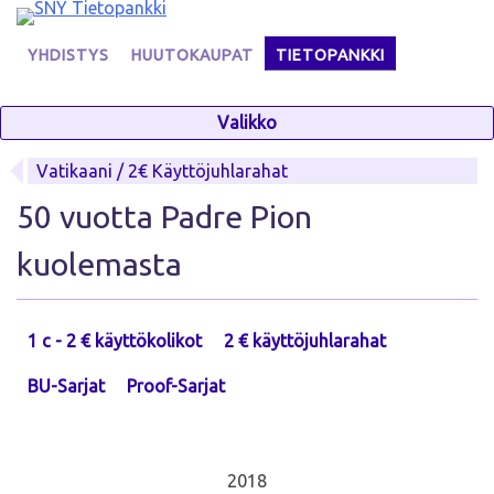
Skip
to
YHDISTYS
HUUTOKAUPAT
TIETOPANKKI
content
Valikko
Vatikaani / 2€ Käyttöjuhlarahat
50 vuotta Padre Pion
kuolemasta
1 c - 2 € käyttökolikot
2 € käyttöjuhlarahat
BU-Sarjat
Proof-Sarjat
2018