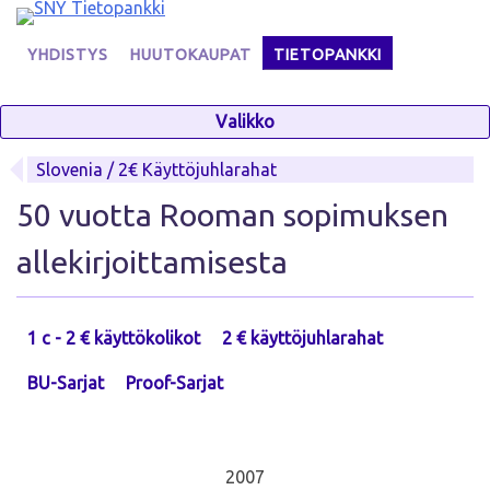
Skip
to
YHDISTYS
HUUTOKAUPAT
TIETOPANKKI
content
Valikko
Slovenia / 2€ Käyttöjuhlarahat
50 vuotta Rooman sopimuksen
allekirjoittamisesta
1 c - 2 € käyttökolikot
2 € käyttöjuhlarahat
BU-Sarjat
Proof-Sarjat
2007