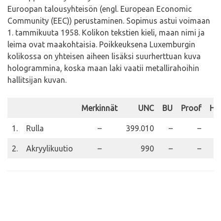
Euroopan talousyhteisön (engl. European Economic
Community (EEC)) perustaminen. Sopimus astui voimaan
1. tammikuuta 1958. Kolikon tekstien kieli, maan nimi ja
leima ovat maakohtaisia. Poikkeuksena Luxemburgin
kolikossa on yhteisen aiheen lisäksi suurherttuan kuva
hologrammina, koska maan laki vaatii metallirahoihin
hallitsijan kuvan.
Merkinnät
UNC
BU
Proof
Hu
1.
Rulla
–
399.010
–
–
2.
Akryylikuutio
–
990
–
–