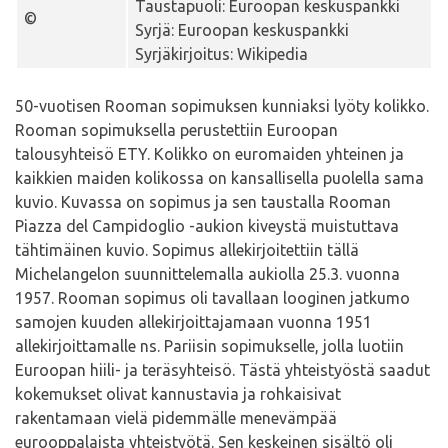
Taustapuoli: Euroopan keskuspankki
©
Syrjä: Euroopan keskuspankki
Syrjäkirjoitus: Wikipedia
50-vuotisen Rooman sopimuksen kunniaksi lyöty kolikko.
Rooman sopimuksella perustettiin Euroopan
talousyhteisö ETY. Kolikko on euromaiden yhteinen ja
kaikkien maiden kolikossa on kansallisella puolella sama
kuvio. Kuvassa on sopimus ja sen taustalla Rooman
Piazza del Campidoglio -aukion kiveystä muistuttava
tähtimäinen kuvio. Sopimus allekirjoitettiin tällä
Michelangelon suunnittelemalla aukiolla 25.3. vuonna
1957. Rooman sopimus oli tavallaan looginen jatkumo
samojen kuuden allekirjoittajamaan vuonna 1951
allekirjoittamalle ns. Pariisin sopimukselle, jolla luotiin
Euroopan hiili- ja teräsyhteisö. Tästä yhteistyöstä saadut
kokemukset olivat kannustavia ja rohkaisivat
rakentamaan vielä pidemmälle menevämpää
eurooppalaista yhteistyötä. Sen keskeinen sisältö oli