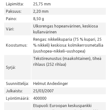
Läpimitta:
25,75 mm
Paksuus:
2,20 mm
Paino:
8,50 g
Ulkorengas hopeanvärinen, keskiosa
Väri:
kullanvärinen
Rengas: nikkelikuparia (75 % kupari, 25
Koostumus:
% nikkeli) keskiosa: kolmikerrosmetallia
(uushopea–nikkeli–uushopea)
Tekstireunustus (maakohtainen), tiheä
rihlaus (252 rihlaa)
Syrjä:
Suunnittelija:
Helmut Andexlinger
Julkaistu:
25/03/2007
Lyöntimäärä:
400000
Etupuoli: Euroopan keskuspankki