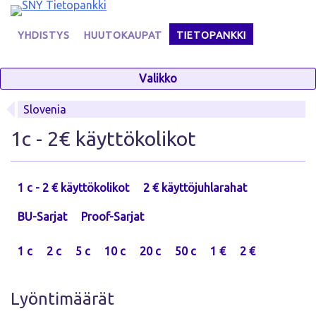
Skip
to
YHDISTYS
HUUTOKAUPAT
TIETOPANKKI
content
Valikko
Slovenia
1c - 2€ käyttökolikot
1 c - 2 € käyttökolikot
2 € käyttöjuhlarahat
BU-Sarjat
Proof-Sarjat
1 c
2 c
5 c
10 c
20 c
50 c
1 €
2 €
Lyöntimäärät