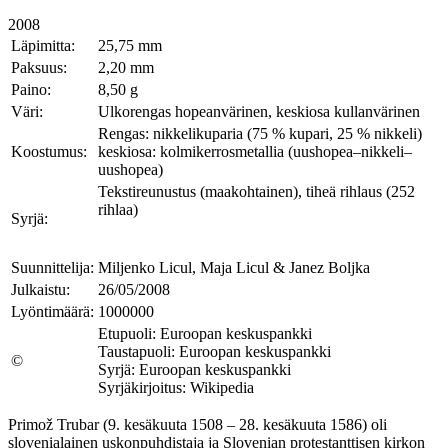
2008
Läpimitta:
25,75 mm
Paksuus:
2,20 mm
Paino:
8,50 g
Väri:
Ulkorengas hopeanvärinen, keskiosa kullanvärinen
Rengas: nikkelikuparia (75 % kupari, 25 % nikkeli)
Koostumus:
keskiosa: kolmikerrosmetallia (uushopea–nikkeli–
uushopea)
Tekstireunustus (maakohtainen), tiheä rihlaus (252
rihlaa)
Syrjä:
Suunnittelija:
Miljenko Licul, Maja Licul & Janez Boljka
Julkaistu:
26/05/2008
Lyöntimäärä:
1000000
Etupuoli: Euroopan keskuspankki
Taustapuoli: Euroopan keskuspankki
©
Syrjä: Euroopan keskuspankki
Syrjäkirjoitus: Wikipedia
Primož Trubar (9. kesäkuuta 1508 – 28. kesäkuuta 1586) oli
slovenialainen uskonpuhdistaja ja Slovenian protestanttisen kirkon