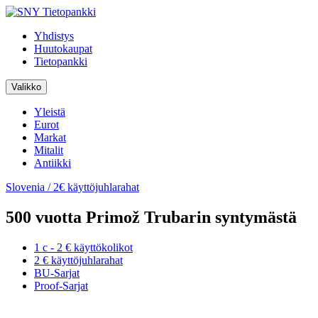
Skip
to
Yhdistys
content
Huutokaupat
Tietopankki
Valikko
Yleistä
Eurot
Markat
Mitalit
Antiikki
Slovenia / 2€ käyttöjuhlarahat
500 vuotta Primož Trubarin syntymästä
1 c - 2 € käyttökolikot
2 € käyttöjuhlarahat
BU-Sarjat
Proof-Sarjat