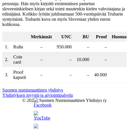
perustaja. Hän myös kirjoitti ensimmäisen painetun
sloveeninkielisen kirjan sekä toimi muutenkin kielen vahvistajana ja
edistäjänä. Kolikko lyötiin juhlistamaan 500-vuotispäivää Trubarin
syntymästä. Trubarin kuva on myös Slovenian yhden euron
kolikossa.
Merkinnät
UNC
BU
Proof
Huomaut
1.
Rulla
–
950.000
–
–
Coin
2.
–
–
10.000
–
card
Proof
3.
–
–
–
40.000
kapseli
Suomen numismaattinen yhdistys
Yhdistyksen myynti-ja arviointipalvelu
© 2026 | Suomen Numismaattinen Yhdistys ry