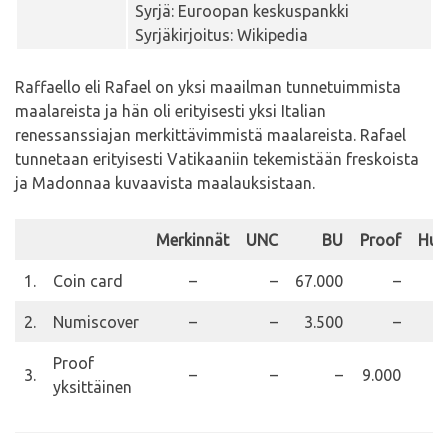
Syrjä: Euroopan keskuspankki
Syrjäkirjoitus: Wikipedia
Raffaello eli Rafael on yksi maailman tunnetuimmista
maalareista ja hän oli erityisesti yksi Italian
renessanssiajan merkittävimmistä maalareista. Rafael
tunnetaan erityisesti Vatikaaniin tekemistään freskoista
ja Madonnaa kuvaavista maalauksistaan.
Merkinnät
UNC
BU
Proof
Huo
1.
Coin card
–
–
67.000
–
2.
Numiscover
–
–
3.500
–
Proof
3.
–
–
–
9.000
yksittäinen