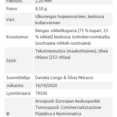
Paksuus:
2,20 mm
Paino:
8,50 g
Ulkorengas hopeanvärinen, keskiosa
Väri:
kullanvärinen
Rengas: nikkelikuparia (75 % kupari, 25
Koostumus:
% nikkeli) keskiosa: kolmikerrosmetallia
(uushopea–nikkeli–uushopea)
Tekstireunustus (maakohtainen), tiheä
rihlaus (252 rihlaa)
Syrjä:
Suunnittelija:
Daniela Longo & Silvia Petrassi
Julkaistu:
16/10/2020
Lyöntimäärä:
79500
Arvopuoli: Euroopan keskuspankki
Tunnuspuoli: Commercializzazione
©
Filatelica e Numismatica