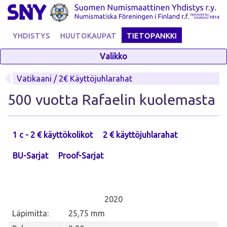
Skip
to
content
YHDISTYS
HUUTOKAUPAT
TIETOPANKKI
Valikko
Vatikaani / 2€ Käyttöjuhlarahat
500 vuotta Rafaelin kuolemasta
1 c - 2 € käyttökolikot
2 € käyttöjuhlarahat
BU-Sarjat
Proof-Sarjat
2020
Läpimitta:
25,75 mm