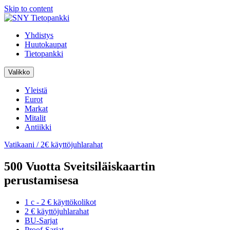
Skip to content
Yhdistys
Huutokaupat
Tietopankki
Valikko
Yleistä
Eurot
Markat
Mitalit
Antiikki
Vatikaani / 2€ käyttöjuhlarahat
500 Vuotta Sveitsiläiskaartin
perustamisesa
1 c - 2 € käyttökolikot
2 € käyttöjuhlarahat
BU-Sarjat
Proof-Sarjat