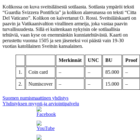
Kolikossa on kuva sveitsiläisestä sotilaasta. Sotilasta ympäröi teksti
“Guardia Svizzera Pontificia” ja kolikon alareunassa on teksti “Citta
Del Vaticano”. Kolikon on kaivertanut O. Rossi. Sveitsiläiskaarti on
paavin ja Vatikaanivaltion virallinen armeija, joka vastaa paavin
turvallisuudesta. Sillä ei kuitenkaan nykyisin ole sotilaallisia
tehtäviä, vaan kyse on enemmänkin kunniatehtävästä. Kaarti on
perustettu vuonna 1505 ja sen jäseneksi voi päästä vain 19-30
vuotias katolilainen Sveitsin kansalainen.
Merkinnät
UNC
BU
Proof
1.
Coin card
–
–
85.000
–
2.
Numiscover
–
–
15.000
–
Suomen numismaattinen yhdistys
Yhdistyksen myynti-ja arviointipalvelu