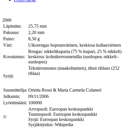
2006
Läpimitta:
25,75 mm
Paksuus:
2,20 mm
Paino:
8,50 g
Väri:
Ulkorengas hopeanvärinen, keskiosa kullanvärinen
Rengas: nikkelikuparia (75 % kupari, 25 % nikkeli)
Koostumus:
keskiosa: kolmikerrosmetallia (uushopea–nikkeli–
uushopea)
Tekstireunustus (maakohtainen), tiheä rihlaus (252
rihlaa)
Syrjä:
Suunnittelija:
Orietta Rossi & Maria Carmela Colaneri
Julkaistu:
09/11/2006
Lyöntimäärä:
100000
Arvopuoli: Euroopan keskuspankki
Tunnuspuoli: Euroopan keskuspankki
©
Syrjä: Euroopan keskuspankki
Syrjäkirjoitus: Wikipedia