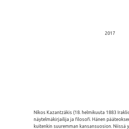
2017
Níkos Kazantzákis (18. helmikuuta 1883 Iraklion
näytelmäkirjailija ja filosofi. Hänen pääteo
kuitenkin suuremman kansansuosion. Niissä yhdi