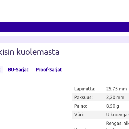
kisin kuolemasta
t
BU-Sarjat
Proof-Sarjat
Läpimitta:
25,75 mm
Paksuus:
2,20 mm
Paino:
8,50 g
Väri:
Ulkorengas
Rengas: nik