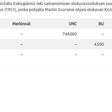
 Michális Kakogiánnis teki samannimisen elokuvasovituksen vu
us (1951), jonka pohjalta Martin Scorsese ohjasi elokuvan Kri
Merkinnät
UNC
BU
–
744.000
–
–
–
4.500
–
–
–