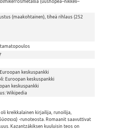
kolmikerrosmetallia (uushopea–nikkeli–
ustus (maakohtainen), tiheä rihlaus (252
Stamatopoulos
7
 Euroopan keskuspankki
i: Euroopan keskuspankki
oopan keskuspankki
tus: Wikipedia
 kreikkalainen kirjailija, runoilija,
Οδύσσεια) -runoteosta. Romaanit saavuttivat
isuus. Kazantzákiksen kuuluisin teos on