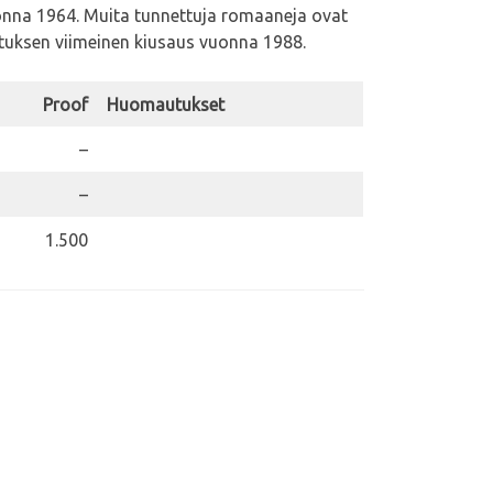
onna 1964. Muita tunnettuja romaaneja ovat
stuksen viimeinen kiusaus vuonna 1988.
Proof
Huomautukset
–
–
1.500