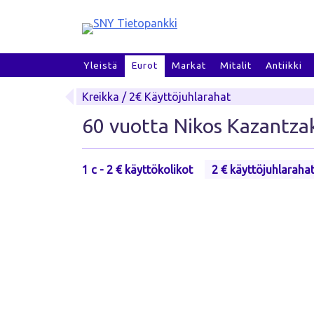
Skip
to
content
Yleistä
Eurot
Markat
Mitalit
Antiikki
Kreikka / 2€ Käyttöjuhlarahat
60 vuotta Nikos Kazantza
1 c - 2 € käyttökolikot
2 € käyttöjuhlaraha