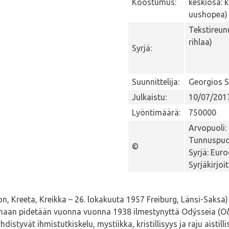
Koostumus:
keskiosa: 
uushopea)
Tekstireun
rihlaa)
Syrjä:
Suunnittelija:
Georgios 
Julkaistu:
10/07/201
Lyöntimäärä:
750000
Arvopuoli:
Tunnuspuol
©
Syrjä: Eur
Syrjäkirjoi
, Kreeta, Kreikka – 26. lokakuuta 1957 Freiburg, Länsi-Saksa) oli
ksenaan pidetään vuonna vuonna 1938 ilmestynyttä Odýsseia (
styvät ihmistutkiskelu, mystiikka, kristillisyys ja raju aistill