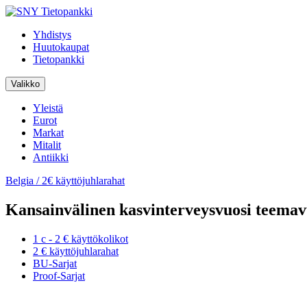
Skip
to
Yhdistys
content
Huutokaupat
Tietopankki
Valikko
Yleistä
Eurot
Markat
Mitalit
Antiikki
Belgia / 2€ käyttöjuhlarahat
Kansainvälinen kasvinterveysvuosi teemav
1 c - 2 € käyttökolikot
2 € käyttöjuhlarahat
BU-Sarjat
Proof-Sarjat