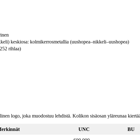
rinen
kkeli) keskiosa: kolmikerrosmetallia (uushopea–nikkeli–uushopea)
252 rihlaa)
irallinen logo, joka muodostuu lehdistä. Kolikon sisäosan yläreu
erkinnät
UNC
BU