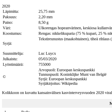
2020
Läpimitta:
25,75 mm
Paksuus:
2,20 mm
Paino:
8,50 g
Väri:
Ulkorengas hopeanvärinen, keskiosa kullanvä
Koostumus:
Rengas: nikkelikuparia (75 % kupari, 25 % ni
Tekstireunustus (maakohtainen), tiheä rihlaus (
Syrjä:
Suunnittelija:
Luc Luycx
Julkaistu:
05/03/2020
Lyöntimäärä:
755000
Arvopuoli: Euroopan keskuspankki
Tunnuspuoli: Koninklijke Munt van België
©
Syrjä: Euroopan keskuspankki
Syrjäkirjoitus: Wikipedia
Kolikkoon on kuvattu kansainvälisen kasvinterveysvuoden 2020 v
M