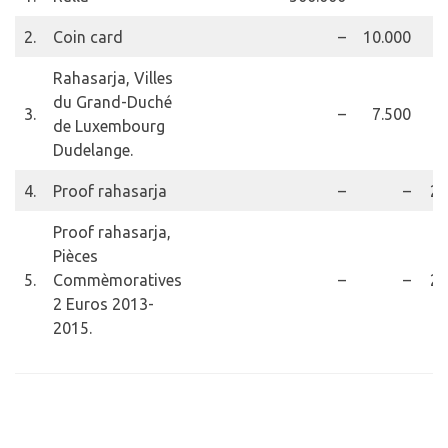
2.
Coin card
–
10.000
Rahasarja, Villes
du Grand-Duché
3.
–
7.500
de Luxembourg
Dudelange.
4.
Proof rahasarja
–
–
2.
Proof rahasarja,
Pièces
5.
Commèmoratives
–
–
2.
2 Euros 2013-
2015.