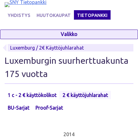
Skip
to
YHDISTYS
HUUTOKAUPAT
TIETOPANKKI
content
Valikko
Luxemburg / 2€ Käyttöjuhlarahat
Luxemburgin suurherttuakunta
175 vuotta
1 c - 2 € käyttökolikot
2 € käyttöjuhlarahat
BU-Sarjat
Proof-Sarjat
2014