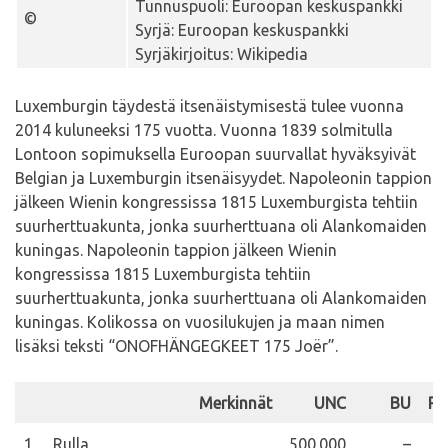
Tunnuspuoli: Euroopan keskuspankki
©
Syrjä: Euroopan keskuspankki
Syrjäkirjoitus: Wikipedia
Luxemburgin täydestä itsenäistymisestä tulee vuonna
2014 kuluneeksi 175 vuotta. Vuonna 1839 solmitulla
Lontoon sopimuksella Euroopan suurvallat hyväksyivät
Belgian ja Luxemburgin itsenäisyydet. Napoleonin tappion
jälkeen Wienin kongressissa 1815 Luxemburgista tehtiin
suurherttuakunta, jonka suurherttuana oli Alankomaiden
kuningas. Napoleonin tappion jälkeen Wienin
kongressissa 1815 Luxemburgista tehtiin
suurherttuakunta, jonka suurherttuana oli Alankomaiden
kuningas. Kolikossa on vuosilukujen ja maan nimen
lisäksi teksti “ONOFHÄNGEGKEET 175 Joër”.
Merkinnät
UNC
BU
Pr
1.
Rulla
500.000
–