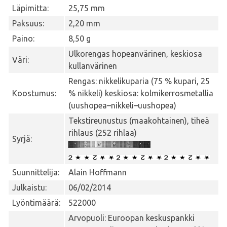
Läpimitta:
25,75 mm
Paksuus:
2,20 mm
Paino:
8,50 g
Ulkorengas hopeanvärinen, keskiosa
Väri:
kullanvärinen
Rengas: nikkelikuparia (75 % kupari, 25
Koostumus:
% nikkeli) keskiosa: kolmikerrosmetallia
(uushopea–nikkeli–uushopea)
Tekstireunustus (maakohtainen), tiheä
rihlaus (252 rihlaa)
Syrjä:
Suunnittelija:
Alain Hoffmann
Julkaistu:
06/02/2014
Lyöntimäärä:
522000
Arvopuoli: Euroopan keskuspankki