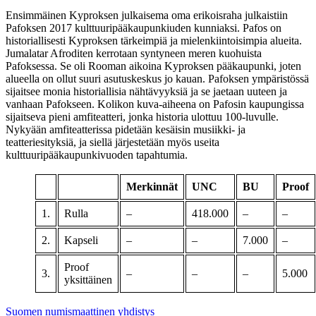
Ensimmäinen Kyproksen julkaisema oma erikoisraha julkaistiin
Pafoksen 2017 kulttuuripääkaupunkiuden kunniaksi. Pafos on
historiallisesti Kyproksen tärkeimpiä ja mielenkiintoisimpia alueita.
Jumalatar Afroditen kerrotaan syntyneen meren kuohuista
Pafoksessa. Se oli Rooman aikoina Kyproksen pääkaupunki, joten
alueella on ollut suuri asutuskeskus jo kauan. Pafoksen ympäristössä
sijaitsee monia historiallisia nähtävyyksiä ja se jaetaan uuteen ja
vanhaan Pafokseen. Kolikon kuva-aiheena on Pafosin kaupungissa
sijaitseva pieni amfiteatteri, jonka historia ulottuu 100-luvulle.
Nykyään amfiteatterissa pidetään kesäisin musiikki- ja
teatteriesityksiä, ja siellä järjestetään myös useita
kulttuuripääkaupunkivuoden tapahtumia.
Merkinnät
UNC
BU
Proof
1.
Rulla
–
418.000
–
–
2.
Kapseli
–
–
7.000
–
Proof
3.
–
–
–
5.000
yksittäinen
Suomen numismaattinen yhdistys