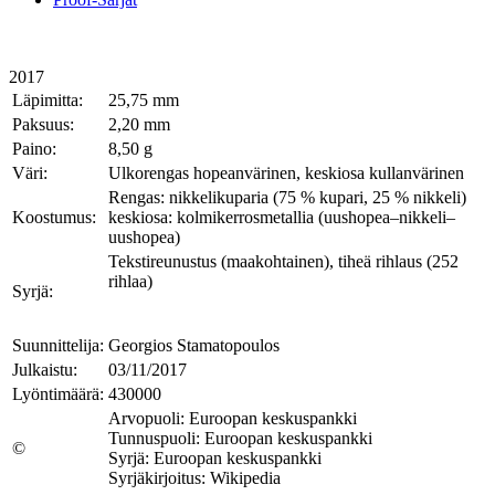
2017
Läpimitta:
25,75 mm
Paksuus:
2,20 mm
Paino:
8,50 g
Väri:
Ulkorengas hopeanvärinen, keskiosa kullanvärinen
Rengas: nikkelikuparia (75 % kupari, 25 % nikkeli)
Koostumus:
keskiosa: kolmikerrosmetallia (uushopea–nikkeli–
uushopea)
Tekstireunustus (maakohtainen), tiheä rihlaus (252
rihlaa)
Syrjä:
Suunnittelija:
Georgios Stamatopoulos
Julkaistu:
03/11/2017
Lyöntimäärä:
430000
Arvopuoli: Euroopan keskuspankki
Tunnuspuoli: Euroopan keskuspankki
©
Syrjä: Euroopan keskuspankki
Syrjäkirjoitus: Wikipedia