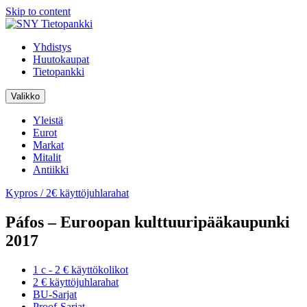
Skip to content
Yhdistys
Huutokaupat
Tietopankki
Valikko
Yleistä
Eurot
Markat
Mitalit
Antiikki
Kypros / 2€ käyttöjuhlarahat
Páfos – Euroopan kulttuuripääkaupunki
2017
1 c - 2 € käyttökolikot
2 € käyttöjuhlarahat
BU-Sarjat
Proof-Sarjat