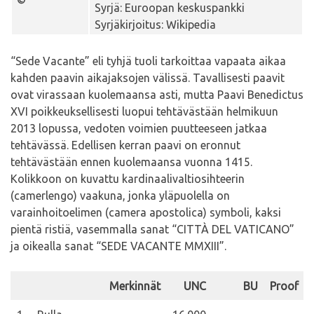
Syrjä: Euroopan keskuspankki
Syrjäkirjoitus: Wikipedia
“Sede Vacante” eli tyhjä tuoli tarkoittaa vapaata aikaa
kahden paavin aikajaksojen välissä. Tavallisesti paavit
ovat virassaan kuolemaansa asti, mutta Paavi Benedictus
XVI poikkeuksellisesti luopui tehtävästään helmikuun
2013 lopussa, vedoten voimien puutteeseen jatkaa
tehtävässä. Edellisen kerran paavi on eronnut
tehtävästään ennen kuolemaansa vuonna 1415.
Kolikkoon on kuvattu kardinaalivaltiosihteerin
(camerlengo) vaakuna, jonka yläpuolella on
varainhoitoelimen (camera apostolica) symboli, kaksi
pientä ristiä, vasemmalla sanat “CITTÀ DEL VATICANO”
ja oikealla sanat “SEDE VACANTE MMXIII”.
Merkinnät
UNC
BU
Proof