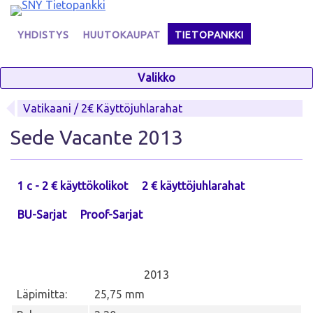
Skip
to
YHDISTYS
HUUTOKAUPAT
TIETOPANKKI
content
Valikko
Vatikaani / 2€ Käyttöjuhlarahat
Sede Vacante 2013
1 c - 2 € käyttökolikot
2 € käyttöjuhlarahat
BU-Sarjat
Proof-Sarjat
2013
Läpimitta:
25,75 mm