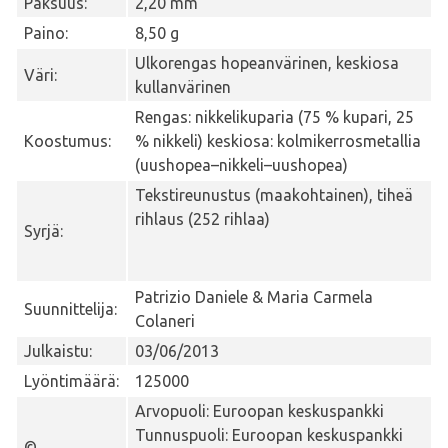
Paksuus:
2,20 mm
Paino:
8,50 g
Ulkorengas hopeanvärinen, keskiosa
Väri:
kullanvärinen
Rengas: nikkelikuparia (75 % kupari, 25
Koostumus:
% nikkeli) keskiosa: kolmikerrosmetallia
(uushopea–nikkeli–uushopea)
Tekstireunustus (maakohtainen), tiheä
rihlaus (252 rihlaa)
Syrjä:
Patrizio Daniele & Maria Carmela
Suunnittelija:
Colaneri
Julkaistu:
03/06/2013
Lyöntimäärä:
125000
Arvopuoli: Euroopan keskuspankki
Tunnuspuoli: Euroopan keskuspankki
©