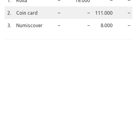
1.
Rulla
–
16.000
–
–
2.
Coin card
–
–
111.000
–
3.
Numiscover
–
–
8.000
–