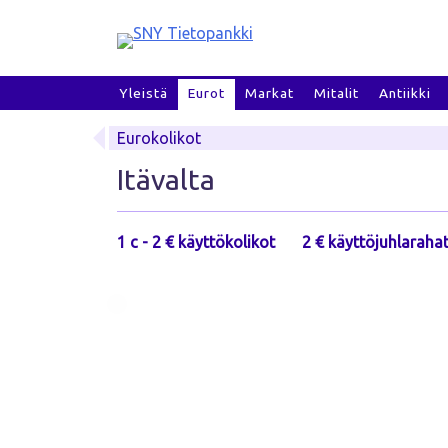
Skip
to
content
Yleistä
Eurot
Markat
Mitalit
Antiikki
Eurokolikot
Itävalta
1 c - 2 € käyttökolikot
2 € käyttöjuhlaraha