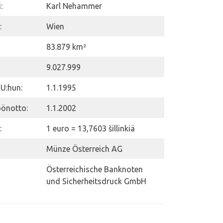
:
Karl Nehammer
:
Wien
83.879 km²
9.027.999
EU:hun:
1.1.1995
öönotto:
1.1.2002
:
1 euro = 13,7603 šillinkiä
Münze Österreich AG
Österreichische Banknoten
und Sicherheitsdruck GmbH