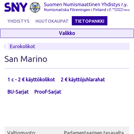
Skip
to
content
YHDISTYS
HUUTOKAUPAT
TIETOPANKKI
Valikko
Eurokolikot
San Marino
1 c - 2 € käyttökolikot
2 € käyttöjuhlarahat
BU-Sarjat
Proof-Sarjat
Valtiomuoto:
Parlamentaarinen tasavalta