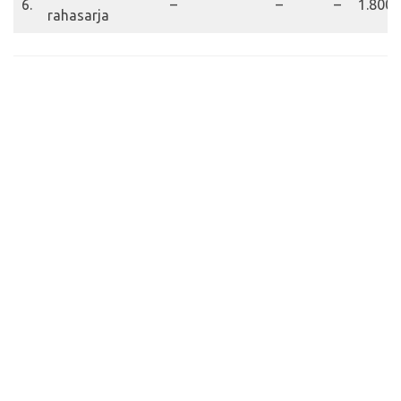
6.
–
–
–
1.800
rahasarja