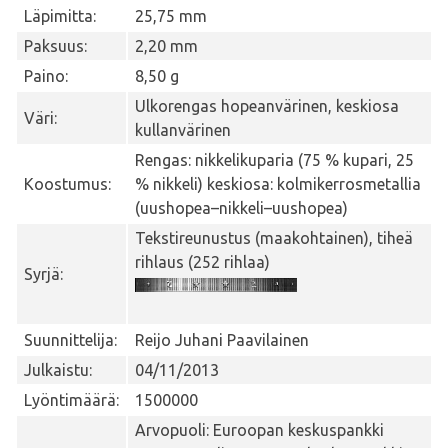
Läpimitta:
25,75 mm
Paksuus:
2,20 mm
Paino:
8,50 g
Ulkorengas hopeanvärinen, keskiosa
Väri:
kullanvärinen
Rengas: nikkelikuparia (75 % kupari, 25
Koostumus:
% nikkeli) keskiosa: kolmikerrosmetallia
(uushopea–nikkeli–uushopea)
Tekstireunustus (maakohtainen), tiheä
rihlaus (252 rihlaa)
Syrjä:
Suunnittelija:
Reijo Juhani Paavilainen
Julkaistu:
04/11/2013
Lyöntimäärä:
1500000
Arvopuoli: Euroopan keskuspankki