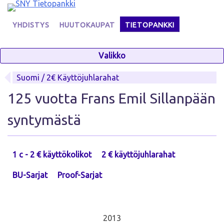
Skip
to
YHDISTYS
HUUTOKAUPAT
TIETOPANKKI
content
Valikko
Suomi / 2€ Käyttöjuhlarahat
125 vuotta Frans Emil Sillanpään
syntymästä
1 c - 2 € käyttökolikot
2 € käyttöjuhlarahat
BU-Sarjat
Proof-Sarjat
2013