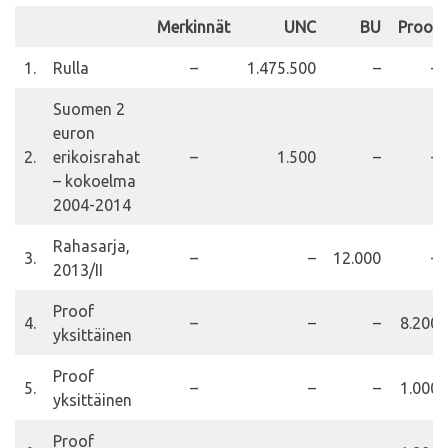
Merkinnät
UNC
BU
Proof
1.
Rulla
–
1.475.500
–
–
Suomen 2
euron
2.
erikoisrahat
–
1.500
–
–
– kokoelma
2004-2014
Rahasarja,
3.
–
–
12.000
–
2013/II
Proof
4.
–
–
–
8.200
yksittäinen
Proof
5.
–
–
–
1.000
yksittäinen
Proof