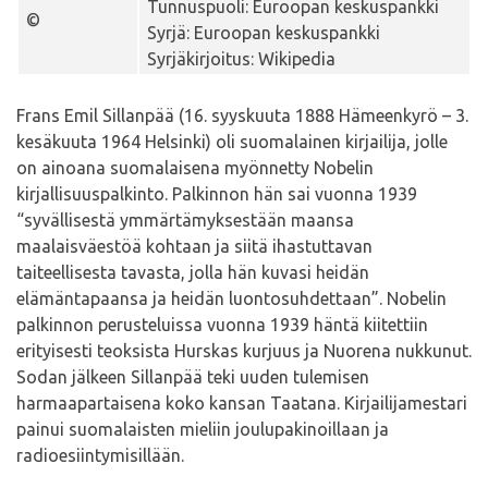
Tunnuspuoli: Euroopan keskuspankki
©
Syrjä: Euroopan keskuspankki
Syrjäkirjoitus: Wikipedia
Frans Emil Sillanpää (16. syyskuuta 1888 Hämeenkyrö – 3.
kesäkuuta 1964 Helsinki) oli suomalainen kirjailija, jolle
on ainoana suomalaisena myönnetty Nobelin
kirjallisuuspalkinto. Palkinnon hän sai vuonna 1939
“syvällisestä ymmärtämyksestään maansa
maalaisväestöä kohtaan ja siitä ihastuttavan
taiteellisesta tavasta, jolla hän kuvasi heidän
elämäntapaansa ja heidän luontosuhdettaan”. Nobelin
palkinnon perusteluissa vuonna 1939 häntä kiitettiin
erityisesti teoksista Hurskas kurjuus ja Nuorena nukkunut.
Sodan jälkeen Sillanpää teki uuden tulemisen
harmaapartaisena koko kansan Taatana. Kirjailijamestari
painui suomalaisten mieliin joulupakinoillaan ja
radioesiintymisillään.