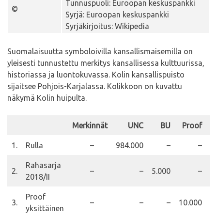
Tunnuspuoli: Euroopan keskuspankki
©
Syrjä: Euroopan keskuspankki
Syrjäkirjoitus: Wikipedia
Suomalaisuutta symboloivilla kansallismaisemilla on
yleisesti tunnustettu merkitys kansallisessa kulttuurissa,
historiassa ja luontokuvassa. Kolin kansallispuisto
sijaitsee Pohjois-Karjalassa. Kolikkoon on kuvattu
näkymä Kolin huipulta.
Merkinnät
UNC
BU
Proof
H
1.
Rulla
–
984.000
–
–
Rahasarja
2.
–
–
5.000
–
2018/II
Proof
3.
–
–
–
10.000
yksittäinen