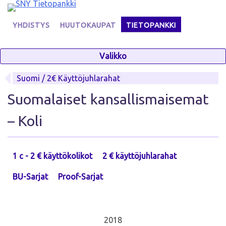
Skip
to
YHDISTYS
HUUTOKAUPAT
TIETOPANKKI
content
Valikko
Suomi / 2€ Käyttöjuhlarahat
Suomalaiset kansallismaisemat
– Koli
1 c - 2 € käyttökolikot
2 € käyttöjuhlarahat
BU-Sarjat
Proof-Sarjat
2018