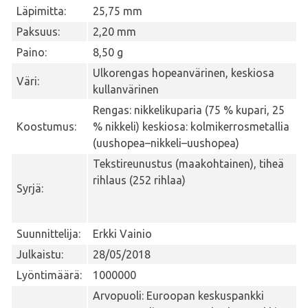
Läpimitta:
25,75 mm
Paksuus:
2,20 mm
Paino:
8,50 g
Ulkorengas hopeanvärinen, keskiosa
Väri:
kullanvärinen
Rengas: nikkelikuparia (75 % kupari, 25
Koostumus:
% nikkeli) keskiosa: kolmikerrosmetallia
(uushopea–nikkeli–uushopea)
Tekstireunustus (maakohtainen), tiheä
rihlaus (252 rihlaa)
Syrjä:
Suunnittelija:
Erkki Vainio
Julkaistu:
28/05/2018
Lyöntimäärä:
1000000
Arvopuoli: Euroopan keskuspankki