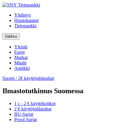
Skip
to
Yhdistys
content
Huutokaupat
Tietopankki
Valikko
Yleistä
Eurot
Markat
Mitalit
Antiikki
Suomi / 2€ käyttöjuhlarahat
Ilmastotutkimus Suomessa
1 c - 2 € käyttökolikot
2 € käyttöjuhlarahat
BU-Sarjat
Proof-Sarjat