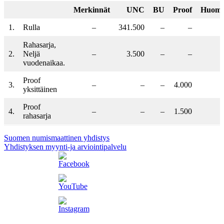
Merkinnät
UNC
BU
Proof
Huoma
1.
Rulla
–
341.500
–
–
Rahasarja,
2.
Neljä
–
3.500
–
–
vuodenaikaa.
Proof
3.
–
–
–
4.000
yksittäinen
Proof
4.
–
–
–
1.500
rahasarja
Suomen numismaattinen yhdistys
Yhdistyksen myynti-ja arviointipalvelu