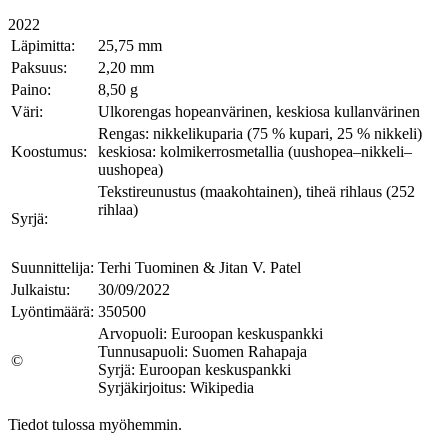
2022
Läpimitta:
25,75 mm
Paksuus:
2,20 mm
Paino:
8,50 g
Väri:
Ulkorengas hopeanvärinen, keskiosa kullanvärinen
Rengas: nikkelikuparia (75 % kupari, 25 % nikkeli)
Koostumus:
keskiosa: kolmikerrosmetallia (uushopea–nikkeli–
uushopea)
Tekstireunustus (maakohtainen), tiheä rihlaus (252
rihlaa)
Syrjä:
Suunnittelija:
Terhi Tuominen & Jitan V. Patel
Julkaistu:
30/09/2022
Lyöntimäärä:
350500
Arvopuoli: Euroopan keskuspankki
Tunnusapuoli: Suomen Rahapaja
©
Syrjä: Euroopan keskuspankki
Syrjäkirjoitus: Wikipedia
Tiedot tulossa myöhemmin.