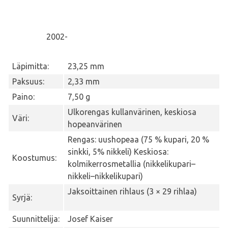
2002-
Läpimitta:
23,25 mm
Paksuus:
2,33 mm
Paino:
7,50 g
Ulkorengas kullanvärinen, keskiosa
Väri:
hopeanvärinen
Rengas: uushopeaa (75 % kupari, 20 %
sinkki, 5% nikkeli) Keskiosa:
Koostumus:
kolmikerrosmetallia (nikkelikupari–
nikkeli–nikkelikupari)
Jaksoittainen rihlaus (3 × 29 rihlaa)
Syrjä:
Suunnittelija:
Josef Kaiser