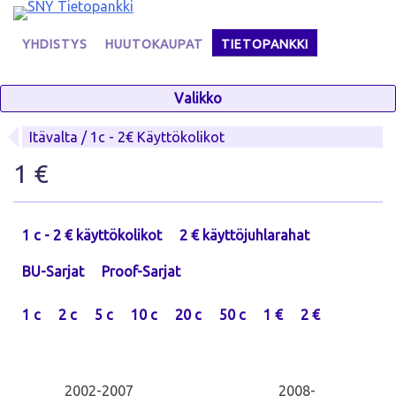
Skip
to
YHDISTYS
HUUTOKAUPAT
TIETOPANKKI
content
Valikko
Itävalta / 1c - 2€ Käyttökolikot
1 €
1 c - 2 € käyttökolikot
2 € käyttöjuhlarahat
BU-Sarjat
Proof-Sarjat
1 c
2 c
5 c
10 c
20 c
50 c
1 €
2 €
2002-2007
2008-