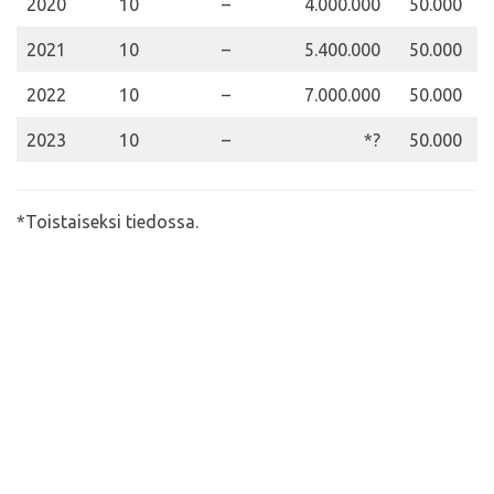
2020
10
–
4.000.000
50.000
1
2021
10
–
5.400.000
50.000
1
2022
10
–
7.000.000
50.000
1
2023
10
–
*?
50.000
1
*Toistaiseksi tiedossa.