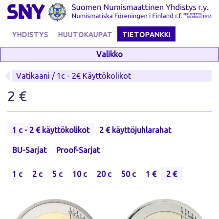
Skip
to
content
YHDISTYS
HUUTOKAUPAT
TIETOPANKKI
Valikko
Vatikaani / 1c - 2€ Käyttökolikot
2 €
1 c - 2 € käyttökolikot
2 € käyttöjuhlarahat
BU-Sarjat
Proof-Sarjat
1 c
2 c
5 c
10 c
20 c
50 c
1 €
2 €