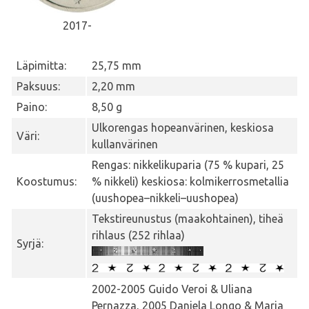
2017-
Läpimitta:
25,75 mm
Paksuus:
2,20 mm
Paino:
8,50 g
Ulkorengas hopeanvärinen, keskiosa
Väri:
kullanvärinen
Rengas: nikkelikuparia (75 % kupari, 25
Koostumus:
% nikkeli) keskiosa: kolmikerrosmetallia
(uushopea–nikkeli–uushopea)
Tekstireunustus (maakohtainen), tiheä
rihlaus (252 rihlaa)
Syrjä:
2002-2005 Guido Veroi & Uliana
Pernazza, 2005 Daniela Longo & Maria