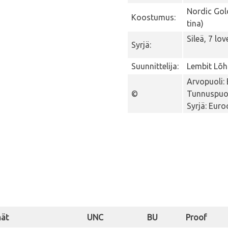
Nordic Gold
Koostumus:
tina)
Sileä, 7 lo
Syrjä:
Suunnittelija:
Lembit Lõ
Arvopuoli:
©
Tunnuspuol
Syrjä: Eur
nät
UNC
BU
Proof