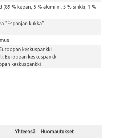
 (89 % kupari, 5 % alumiini, 5 % sinkki, 1 %
vea "Espanjan kukka"
hmus
 Euroopan keskuspankki
i: Euroopan keskuspankki
oopan keskuspankki
Yhteensä
Huomautukset