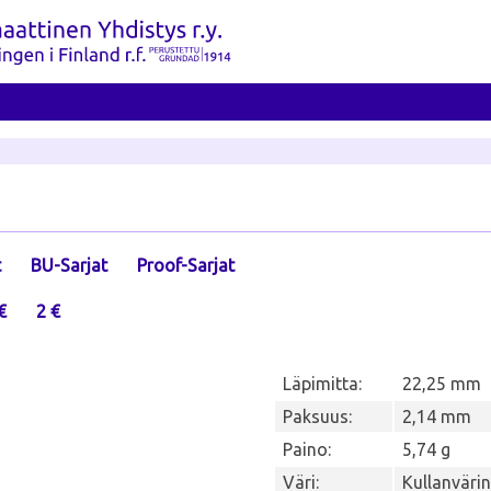
t
BU-Sarjat
Proof-Sarjat
€
2 €
Läpimitta:
22,25 mm
Paksuus:
2,14 mm
Paino:
5,74 g
Väri:
Kullanväri