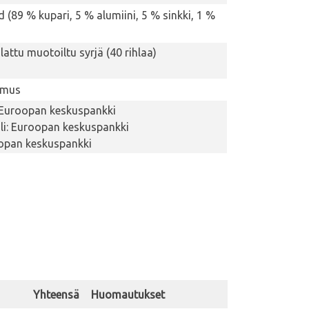
 (89 % kupari, 5 % alumiini, 5 % sinkki, 1 %
hlattu muotoiltu syrjä (40 rihlaa)
hmus
 Euroopan keskuspankki
i: Euroopan keskuspankki
oopan keskuspankki
Yhteensä
Huomautukset