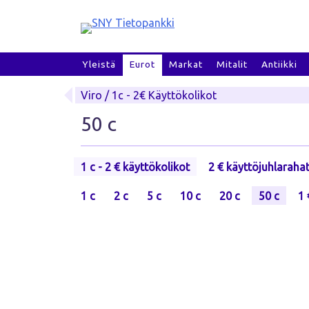
Skip
to
content
Yleistä
Eurot
Markat
Mitalit
Antiikki
Viro / 1c - 2€ Käyttökolikot
50 c
1 c - 2 € käyttökolikot
2 € käyttöjuhlaraha
1 c
2 c
5 c
10 c
20 c
50 c
1 