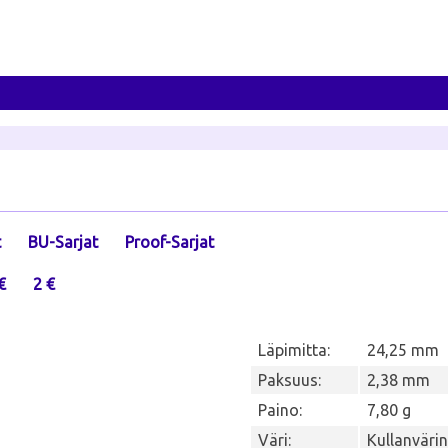
t
BU-Sarjat
Proof-Sarjat
€
2 €
Läpimitta:
24,25 mm
Paksuus:
2,38 mm
Paino:
7,80 g
Väri:
Kullanväri