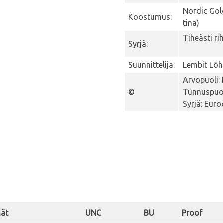
Nordic Gold
Koostumus:
tina)
Tiheästi ri
Syrjä:
Suunnittelija:
Lembit Lõ
Arvopuoli:
©
Tunnuspuol
Syrjä: Eur
nät
UNC
BU
Proof