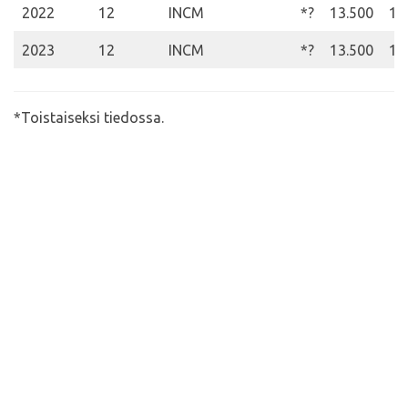
2022
12
INCM
*?
13.500
10
2023
12
INCM
*?
13.500
10
*Toistaiseksi tiedossa.