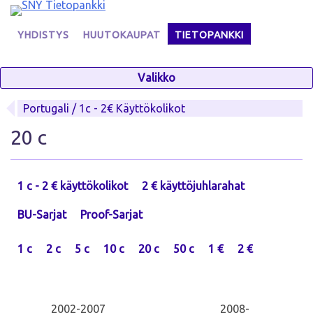
Skip
to
YHDISTYS
HUUTOKAUPAT
TIETOPANKKI
content
Valikko
Portugali / 1c - 2€ Käyttökolikot
20 c
1 c - 2 € käyttökolikot
2 € käyttöjuhlarahat
BU-Sarjat
Proof-Sarjat
1 c
2 c
5 c
10 c
20 c
50 c
1 €
2 €
2002-2007
2008-