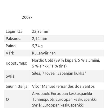
2002-
Läpimitta:
22,25 mm
Paksuus:
2,14 mm
Paino:
5,74 g
Väri:
Kullanvärinen
Nordic Gold (89 % kupari, 5 % alumiini,
Koostumus:
5 % sinkki, 1 % tina)
Sileä, 7 lovea "Espanjan kukka"
Syrjä:
Suunnittelija:
Vítor Manuel Fernandes dos Santos
Arvopuoli: Euroopan keskuspankki
©
Tunnuspuoli: Euroopan keskuspankki
Syrjä: Euroopan keskuspankki