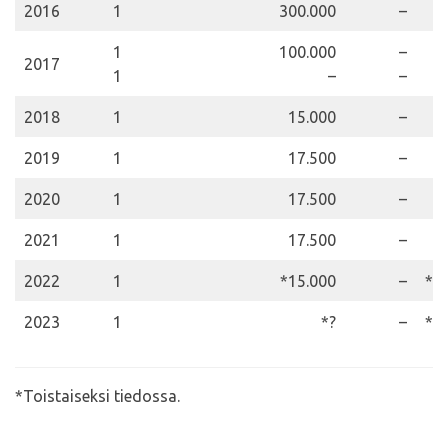
2016
1
300.000
–
3
1
100.000
–
3
2017
1
–
–
2018
1
15.000
–
2
2019
1
17.500
–
2
2020
1
17.500
–
2
2021
1
17.500
–
2
2022
1
*15.000
–
*2
2023
1
*?
–
*1
*Toistaiseksi tiedossa.