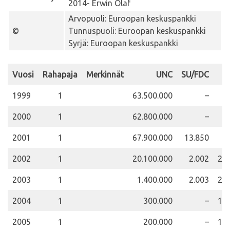
2014- Erwin Olaf
Arvopuoli: Euroopan keskuspankki
©
Tunnuspuoli: Euroopan keskuspankki
Syrjä: Euroopan keskuspankki
Vuosi
Rahapaja
Merkinnät
UNC
SU/FDC
1999
1
63.500.000
–
6
2000
1
62.800.000
–
8
2001
1
67.900.000
13.850
6
2002
1
20.100.000
2.002
20
2003
1
1.400.000
2.003
22
2004
1
300.000
–
12
2005
1
200.000
–
12