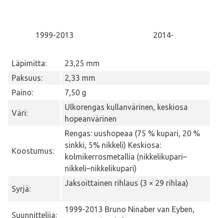
1999-2013
2014-
Läpimitta:
23,25 mm
Paksuus:
2,33 mm
Paino:
7,50 g
Ulkorengas kullanvärinen, keskiosa
Väri:
hopeanvärinen
Rengas: uushopeaa (75 % kupari, 20 %
sinkki, 5% nikkeli) Keskiosa:
Koostumus:
kolmikerrosmetallia (nikkelikupari–
nikkeli–nikkelikupari)
Jaksoittainen rihlaus (3 × 29 rihlaa)
Syrjä:
1999-2013 Bruno Ninaber van Eyben,
Suunnittelija: